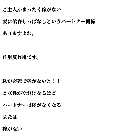
ご主人がまったく稼がない
妻に依存しっぱなしというパートナー関係
ありますよね。
作用反作用です。
私が必死で稼がないと！！
と女性がなればなるほど
パートナーは稼がなくなる
または
稼がない