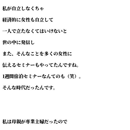
私が自立しなくちゃ
経済的に女性も自立して
一人で立たなくてはいけないと
世の中に発信し
また、そんなことを多くの女性に
伝えるセミナーもやってたんですね。
1週間宿泊セミナーなんてのも（笑）。
そんな時代だったんです。
私は母親が専業主婦だったので