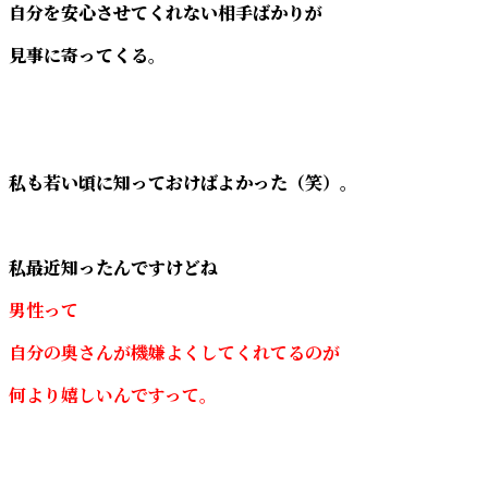
自分を安心させてくれない相手ばかりが
見事に寄ってくる。
私も若い頃に知っておけばよかった（笑）。
私最近知ったんですけどね
男性って
自分の奥さんが機嫌よくしてくれてるのが
何より嬉しいんですって。