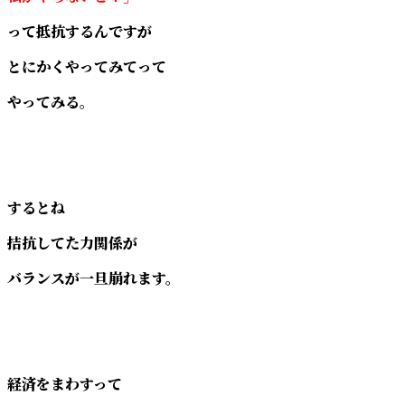
って抵抗するんですが
とにかくやってみてって
やってみる。
するとね
拮抗してた力関係が
バランスが一旦崩れます。
経済をまわすって