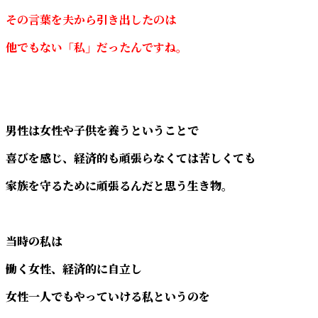
その言葉を夫から引き出したのは
他でもない「私」だったんですね。
男性は女性や子供を養うということで
喜びを感じ、経済的も頑張らなくては苦しくても
家族を守るために頑張るんだと思う生き物。
当時の私は
働く女性、経済的に自立し
女性一人でもやっていける私というのを