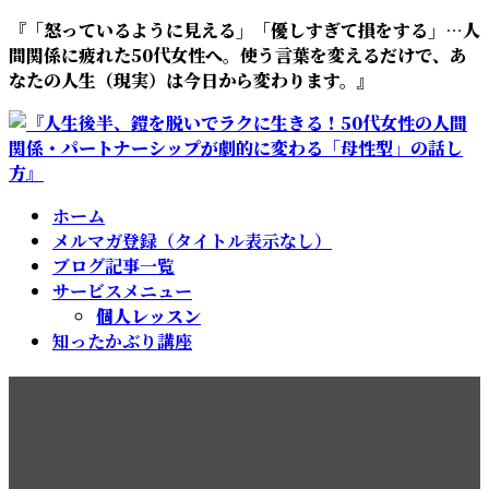
『「怒っているように見える」「優しすぎて損をする」…人
間関係に疲れた50代女性へ。使う言葉を変えるだけで、あ
なたの人生（現実）は今日から変わります。』
ホーム
メルマガ登録（タイトル表示なし）
ブログ記事一覧
サービスメニュー
個人レッスン
知ったかぶり講座
専業主婦は自立していません
か？