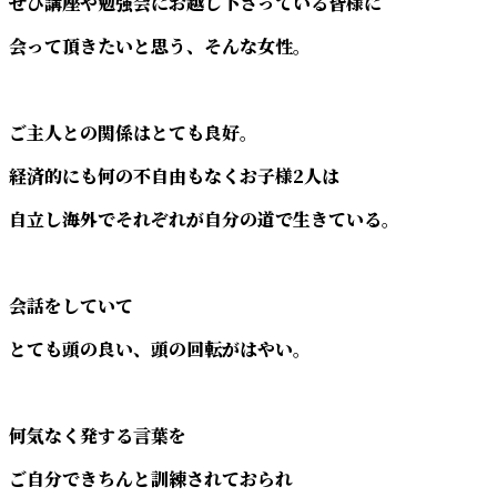
ぜひ講座や勉強会にお越し下さっている皆様に
会って頂きたいと思う、そんな女性。
ご主人との関係はとても良好。
経済的にも何の不自由もなくお子様2人は
自立し海外でそれぞれが自分の道で生きている。
会話をしていて
とても頭の良い、頭の回転がはやい。
何気なく発する言葉を
ご自分できちんと訓練されておられ