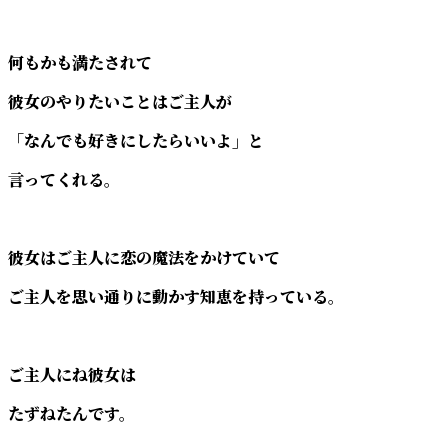
何もかも満たされて
彼女のやりたいことはご主人が
「なんでも好きにしたらいいよ」と
言ってくれる。
彼女はご主人に恋の魔法をかけていて
ご主人を思い通りに動かす知恵を持っている。
ご主人にね彼女は
たずねたんです。