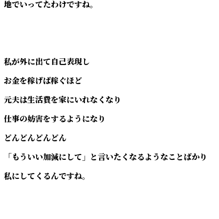
地でいってたわけですね。
私が外に出て自己表現し
お金を稼げば稼ぐほど
元夫は生活費を家にいれなくなり
仕事の妨害をするようになり
どんどんどんどん
「もういい加減にして」と言いたくなるようなことばかり
私にしてくるんですね。