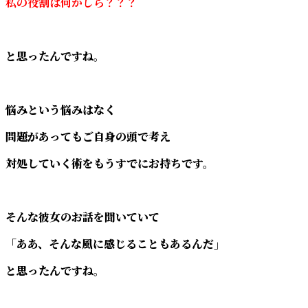
私の役割は何かしら？？？
と思ったんですね。
悩みという悩みはなく
問題があってもご自身の頭で考え
対処していく術をもうすでにお持ちです。
そんな彼女のお話を聞いていて
「ああ、そんな風に感じることもあるんだ」
と思ったんですね。