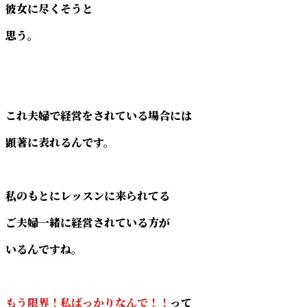
彼女に尽くそうと
思う。
これ夫婦で経営をされている場合には
顕著に表れるんです。
私のもとにレッスンに来られてる
ご夫婦一緒に経営されている方が
いるんですね。
もう限界！私ばっかりなんで！！
って