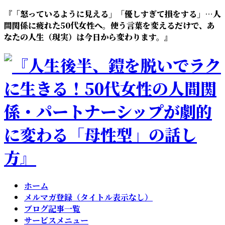
コ
ナ
『「怒っているように見える」「優しすぎて損をする」…人
ン
ビ
間関係に疲れた50代女性へ。使う言葉を変えるだけで、あ
テ
ゲ
なたの人生（現実）は今日から変わります。』
ン
ー
ツ
シ
へ
ョ
ス
ン
キ
に
ッ
移
プ
動
ホーム
メルマガ登録（タイトル表示なし）
ブログ記事一覧
サービスメニュー