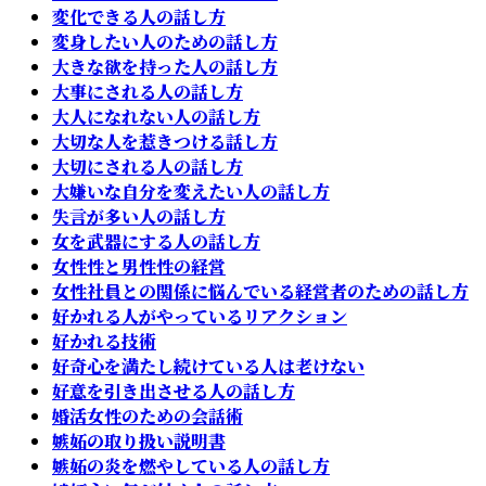
変化できる人の話し方
変身したい人のための話し方
大きな欲を持った人の話し方
大事にされる人の話し方
大人になれない人の話し方
大切な人を惹きつける話し方
大切にされる人の話し方
大嫌いな自分を変えたい人の話し方
失言が多い人の話し方
女を武器にする人の話し方
女性性と男性性の経営
女性社員との関係に悩んでいる経営者のための話し方
好かれる人がやっているリアクション
好かれる技術
好奇心を満たし続けている人は老けない
好意を引き出させる人の話し方
婚活女性のための会話術
嫉妬の取り扱い説明書
嫉妬の炎を燃やしている人の話し方