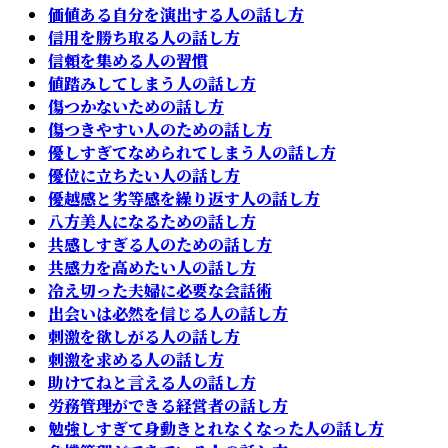
価値ある自分を演出する人の話し方
信用を勝ち取る人の話し方
信頼を集める人の習慣
値踏みしてしまう人の話し方
傷つかないための話し方
傷つきやすい人のための話し方
優しすぎてなめられてしまう人の話し方
優位に立ちたい人の話し方
優越感と劣等感を繰り返す人の話し方
八方美人になるための話し方
共感しすぎる人のための話し方
共感力を高めたい人の話し方
冷え切った夫婦に必要な会話術
出会いは必然を信じる人の話し方
刺激を欲しがる人の話し方
刺激を求める人の話し方
助けてねと言える人の話し方
労務管理ができる経営者の話し方
勉強しすぎて身動きとれなくなった人の話し方