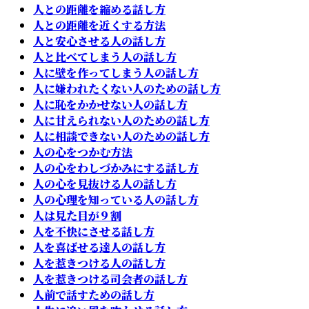
人との距離を縮める話し方
人との距離を近くする方法
人と安心させる人の話し方
人と比べてしまう人の話し方
人に壁を作ってしまう人の話し方
人に嫌われたくない人のための話し方
人に恥をかかせない人の話し方
人に甘えられない人のための話し方
人に相談できない人のための話し方
人の心をつかむ方法
人の心をわしづかみにする話し方
人の心を見抜ける人の話し方
人の心理を知っている人の話し方
人は見た目が９割
人を不快にさせる話し方
人を喜ばせる達人の話し方
人を惹きつける人の話し方
人を惹きつける司会者の話し方
人前で話すための話し方