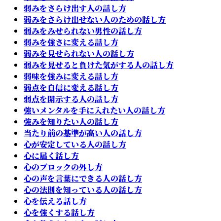
弱みをさらけ出す人の話し方
弱みをさらけ出せない人のための話し方
弱みをみせられない男性の話し方
弱みを強さに変える話し方
弱みを見せられない人の話し方
弱みを見せると負けた気がする人の話し方
弱味を強みに変える話し方
弱点を自信に変える話し方
弱点を開示する人の話し方
強いメンタルを手に入れたい人の話し方
強みを知りたい人の話し方
当たり前の基準が高い人の話し方
心が安定している人の話し方
心に届く話し方
心のブロックの外し方
心の声を言葉にできる人の話し方
心の法則を知っている人の話し方
心を伝える話し方
心を強くする話し方