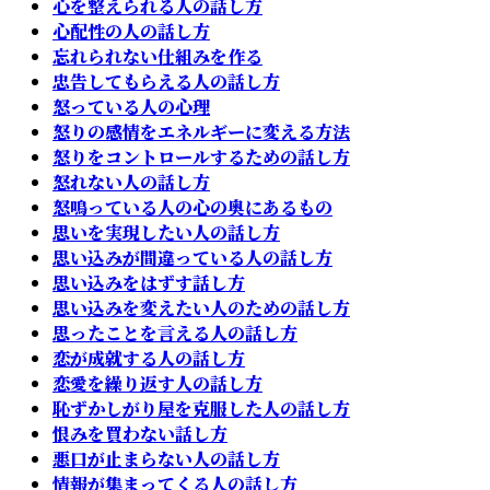
心を整えられる人の話し方
心配性の人の話し方
忘れられない仕組みを作る
忠告してもらえる人の話し方
怒っている人の心理
怒りの感情をエネルギーに変える方法
怒りをコントロールするための話し方
怒れない人の話し方
怒鳴っている人の心の奥にあるもの
思いを実現したい人の話し方
思い込みが間違っている人の話し方
思い込みをはずす話し方
思い込みを変えたい人のための話し方
思ったことを言える人の話し方
恋が成就する人の話し方
恋愛を繰り返す人の話し方
恥ずかしがり屋を克服した人の話し方
恨みを買わない話し方
悪口が止まらない人の話し方
情報が集まってくる人の話し方