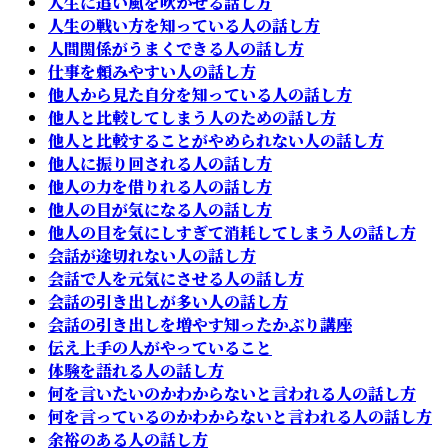
人生に追い風を吹かせる話し方
人生の戦い方を知っている人の話し方
人間関係がうまくできる人の話し方
仕事を頼みやすい人の話し方
他人から見た自分を知っている人の話し方
他人と比較してしまう人のための話し方
他人と比較することがやめられない人の話し方
他人に振り回される人の話し方
他人の力を借りれる人の話し方
他人の目が気になる人の話し方
他人の目を気にしすぎて消耗してしまう人の話し方
会話が途切れない人の話し方
会話で人を元気にさせる人の話し方
会話の引き出しが多い人の話し方
会話の引き出しを増やす知ったかぶり講座
伝え上手の人がやっていること
体験を語れる人の話し方
何を言いたいのかわからないと言われる人の話し方
何を言っているのかわからないと言われる人の話し方
余裕のある人の話し方