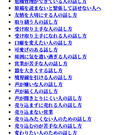
危機管理ができている人の話し方
原稿を読まないと緊張して話せない人へ
友情を大切にする人の話し方
取り繕う人の話し方
受け取り上手な人の話し方
受け取り上手になれる人の話し方
口癖を変えたい人の話し方
可愛げのある話し方
周囲に気を遣い過ぎる人の話し方
営業が苦手な人の話し方
器を大きくする話し方
境界線を引ける人の話し方
声が嫌いな人の話し方
声が届く人の話し方
声が聞きとりにくい人の話し方
売り込まずに売れる人の話し方
売り込まない営業
売り込みたくない人のための話し方
売り込むのが苦手な人の話し方
変わりたい人のための話し方