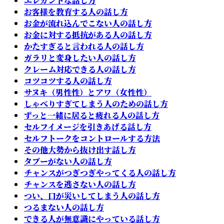
エレガントな話し方
お客様を教育する人の話し方
お金が流れ込んでこない人の話し方
お金に対する抵抗がある人の話し方
かたすぎると言われる人の話し方
ガラリと変身したい人の話し方
クレーム対応できる人の話し方
コツコツする人の話し方
サヌキ（男性性）とアワ（女性性）
しゃべりすぎてしまう人のための話し方
ずっと一緒に居ると疲れる人の話し方
セルフイメージを引きあげる話し方
セルフトークをコントロールする方法
その他大勢から抜け出す話し方
タブーがない人の話し方
チャンスがつぎつぎやってくる人の話し方
チャンスを逃さない人の話し方
つい、口が災いしてしまう人の話し方
つるまない人の話し方
できる人が無意識にやっている話し方