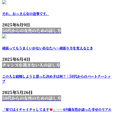
それ、おっさん女の返事です。
2025年6月9日
50代からの女性のための話し方
頑張ってもうまくいかないあなたへ～頑張り方を変えるとき
2025年6月4日
チャンスを逃さない人の話し方
この人と結婚しようと思った決め手は何？｜50代からのパートナーシッ
プ
2025年5月26日
50代からの女性のための話し方
「家ではイチャイチャしてます
」──69歳女性が語った幸せのリアル