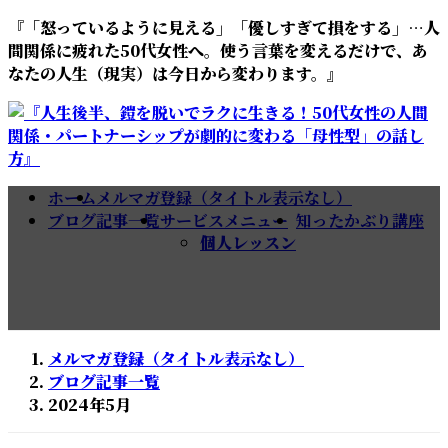
コ
ナ
『「怒っているように見える」「優しすぎて損をする」…人
ン
ビ
間関係に疲れた50代女性へ。使う言葉を変えるだけで、あ
テ
ゲ
なたの人生（現実）は今日から変わります。』
ン
ー
ツ
シ
へ
ョ
ス
ン
キ
に
ホーム
メルマガ登録（タイトル表示なし）
ブログ記事
ッ
移
ブログ記事一覧
サービスメニュー
知ったかぶり講座
一
プ
動
個人レッスン
覧
メルマガ登録（タイトル表示なし）
ブログ記事一覧
2024年5月