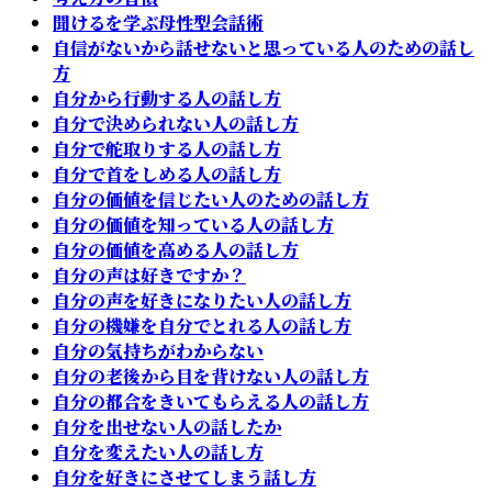
聞けるを学ぶ母性型会話術
自信がないから話せないと思っている人のための話し
方
自分から行動する人の話し方
自分で決められない人の話し方
自分で舵取りする人の話し方
自分で首をしめる人の話し方
自分の価値を信じたい人のための話し方
自分の価値を知っている人の話し方
自分の価値を高める人の話し方
自分の声は好きですか？
自分の声を好きになりたい人の話し方
自分の機嫌を自分でとれる人の話し方
自分の気持ちがわからない
自分の老後から目を背けない人の話し方
自分の都合をきいてもらえる人の話し方
自分を出せない人の話したか
自分を変えたい人の話し方
自分を好きにさせてしまう話し方