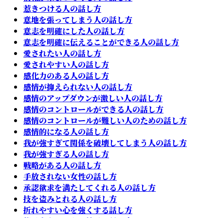
惹きつける人の話し方
意地を張ってしまう人の話し方
意志を明確にした人の話し方
意志を明確に伝えることができる人の話し方
愛されたい人の話し方
愛されやすい人の話し方
感化力のある人の話し方
感情が抑えられない人の話し方
感情のアップダウンが激しい人の話し方
感情のコントロールができる人の話し方
感情のコントロールが難しい人のための話し方
感情的になる人の話し方
我が強すぎて関係を破壊してしまう人の話し方
我が強すぎる人の話し方
戦略がある人の話し方
手放されない女性の話し方
承認欲求を満たしてくれる人の話し方
技を盗みとれる人の話し方
折れやすい心を強くする話し方