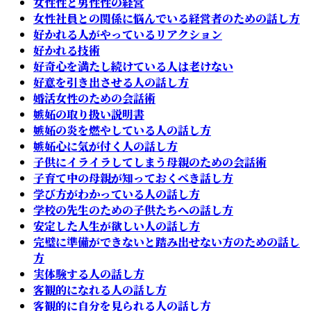
女性性と男性性の経営
女性社員との関係に悩んでいる経営者のための話し方
好かれる人がやっているリアクション
好かれる技術
好奇心を満たし続けている人は老けない
好意を引き出させる人の話し方
婚活女性のための会話術
嫉妬の取り扱い説明書
嫉妬の炎を燃やしている人の話し方
嫉妬心に気が付く人の話し方
子供にイライラしてしまう母親のための会話術
子育て中の母親が知っておくべき話し方
学び方がわかっている人の話し方
学校の先生のための子供たちへの話し方
安定した人生が欲しい人の話し方
完璧に準備ができないと踏み出せない方のための話し
方
実体験する人の話し方
客観的になれる人の話し方
客観的に自分を見られる人の話し方