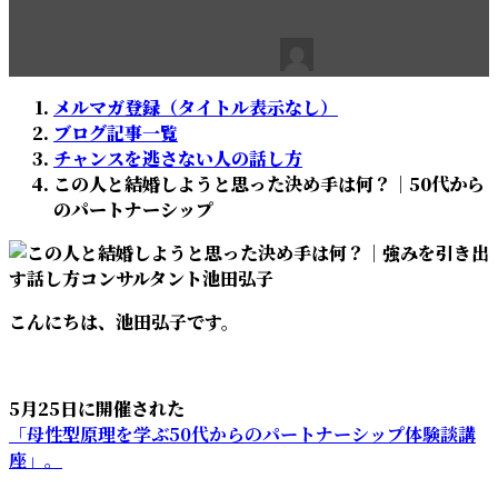
最
2025年5月26日
2025年5月26日
池田弘子
終
更
メルマガ登録（タイトル表示なし）
新
ブログ記事一覧
日
チャンスを逃さない人の話し方
時
この人と結婚しようと思った決め手は何？｜50代から
:
のパートナーシップ
こんにちは、池田弘子です。
5月25日に開催された
「母性型原理を学ぶ50代からのパートナーシップ体験談講
座」。