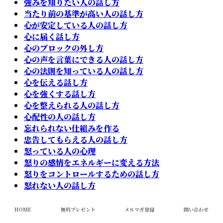
強みを知りたい人の話し方
当たり前の基準が高い人の話し方
心が安定している人の話し方
心に届く話し方
心のブロックの外し方
心の声を言葉にできる人の話し方
心の法則を知っている人の話し方
心を伝える話し方
心を強くする話し方
心を整えられる人の話し方
心配性の人の話し方
忘れられない仕組みを作る
忠告してもらえる人の話し方
怒っている人の心理
怒りの感情をエネルギーに変える方法
怒りをコントロールするための話し方
怒れない人の話し方
怒鳴っている人の心の奥にあるもの
思いを実現したい人の話し方
HOME
無料プレゼント
メルマガ登録
問い合わせ
思い込みが間違っている人の話し方