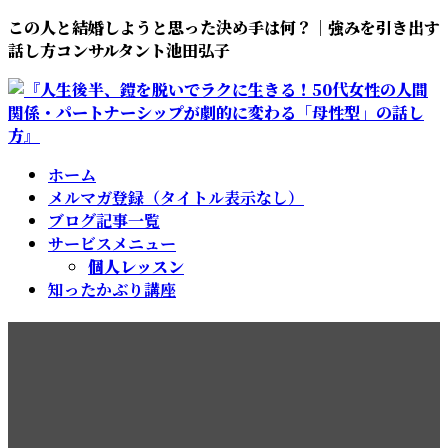
コ
ナ
この人と結婚しようと思った決め手は何？｜強みを引き出す
ン
ビ
話し方コンサルタント池田弘子
テ
ゲ
ン
ー
ツ
シ
へ
ョ
ス
ン
ホーム
キ
に
メルマガ登録（タイトル表示なし）
ッ
移
ブログ記事一覧
プ
動
サービスメニュー
個人レッスン
知ったかぶり講座
この人と結婚しようと思った
決め手は何？｜50代からのパ
ートナーシップ