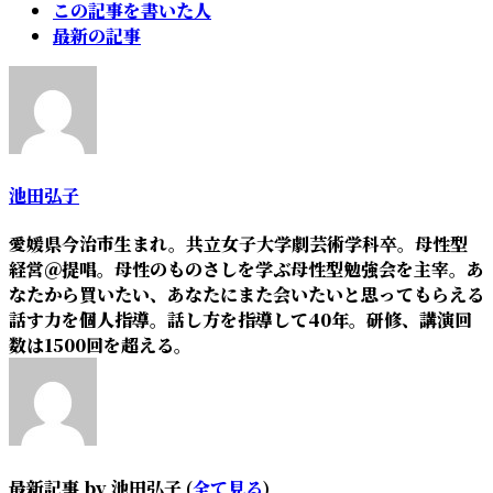
The
この記事を書いた人
following
最新の記事
two
tabs
change
content
below.
池田弘子
愛媛県今治市生まれ。共立女子大学劇芸術学科卒。母性型
経営＠提唱。母性のものさしを学ぶ母性型勉強会を主宰。あ
なたから買いたい、あなたにまた会いたいと思ってもらえる
話す力を個人指導。話し方を指導して40年。研修、講演回
数は1500回を超える。
最新記事 by 池田弘子
(
全て見る
)