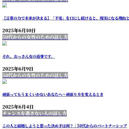
【言葉の力で未来が決まる】「不安」を口にし続けると、現実になる理由
2025年6月10日
50代からの女性のための話し方
それ、おっさん女の返事です。
2025年6月9日
50代からの女性のための話し方
頑張ってもうまくいかないあなたへ～頑張り方を変えるとき
2025年6月4日
チャンスを逃さない人の話し方
この人と結婚しようと思った決め手は何？｜50代からのパートナーシップ