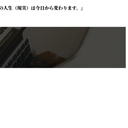
の人生（現実）は今日から変わります。』