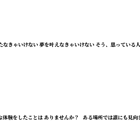
たなきゃいけない 夢を叶えなきゃいけない そう、思っている人
んな体験をしたことは ありませんか？ ある場所では誰にも見向