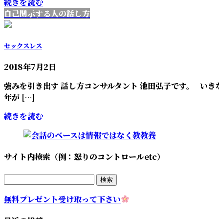
続きを読む
自己開示する人の話し方
セックスレス
2018年7月2日
強みを引き出す 話し方コンサルタント 池田弘子です。 いき
年が […]
続きを読む
サイト内検索（例：怒りのコントロールetc）
検
索:
無料プレゼント受け取って下さい