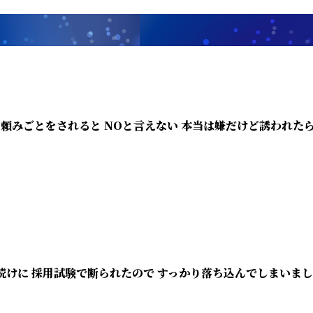
みごとをされると NOと言えない 本当は嫌だけど誘われたら 
続けに 採用試験で断られたので すっかり落ち込んでしまいまし