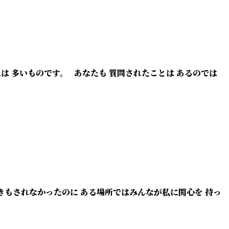
は 多いものです。 あなたも 質問されたことは あるのでは
きもされなかったのに ある場所ではみんなが私に関心を 持っ