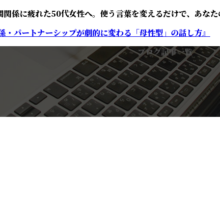
間関係に疲れた50代女性へ。使う言葉を変えるだけで、あなた
覧
サービスメニュー
知ったかぶり講座
ブログ記事一覧
個人レッスン