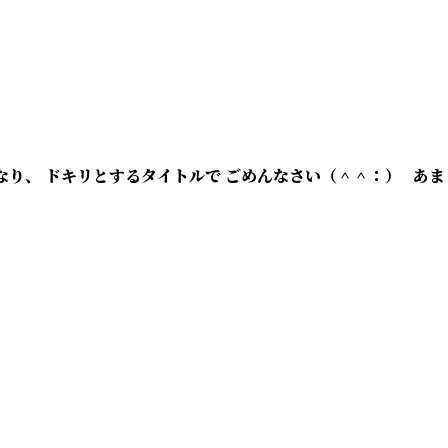
なり、 ドキリとするタイトルで ごめんなさい（＾＾：） あ