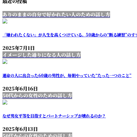
最近の投稿
ありのままの自分で好かれたい人のための話し方
「嫌われたくない」が人生を高くつけている。50歳からの“断る練習”のす
2025年7月1日
イメージした通りになる人の話し方
運命の人に出会った60歳の男性が、毎朝やっていた“たった一つのこと”
2025年6月16日
50代からの女性のための話し方
なぜ男女平等を目指すとパートナーシップが壊れるのか？
2025年6月13日
50代からの女性のための話し方