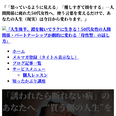
『「怒っているように見える」「優しすぎて損をする」…人
間関係に疲れた50代女性へ。使う言葉を変えるだけで、あ
なたの人生（現実）は今日から変わります。』
ホーム
メルマガ登録（タイトル表示なし）
ブログ記事一覧
サービスメニュー
個人レッスン
知ったかぶり講座
「誘われたら断れない病」の
あなたへ。 “買う側の人生”を