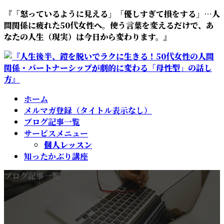
コ
ナ
『「怒っているように見える」「優しすぎて損をする」…人
ン
ビ
間関係に疲れた50代女性へ。使う言葉を変えるだけで、あ
テ
ゲ
なたの人生（現実）は今日から変わります。』
ン
ー
ツ
シ
へ
ョ
ス
ン
キ
に
ホーム
ッ
移
メルマガ登録（タイトル表示なし）
プ
動
ブログ記事一覧
サービスメニュー
個人レッスン
知ったかぶり講座
ブログ記事一覧