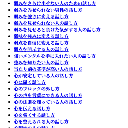
弱みをさらけ出せない人のための話し方
弱みをみせられない男性の話し方
弱みを強さに変える話し方
弱みを見せられない人の話し方
弱みを見せると負けた気がする人の話し方
弱味を強みに変える話し方
弱点を自信に変える話し方
弱点を開示する人の話し方
強いメンタルを手に入れたい人の話し方
強みを知りたい人の話し方
当たり前の基準が高い人の話し方
心が安定している人の話し方
心に届く話し方
心のブロックの外し方
心の声を言葉にできる人の話し方
心の法則を知っている人の話し方
心を伝える話し方
心を強くする話し方
心を整えられる人の話し方