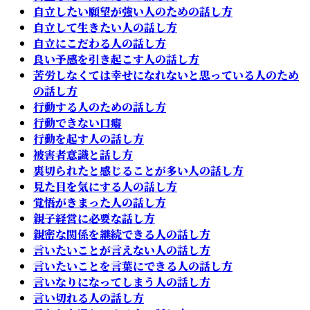
自立したい願望が強い人のための話し方
自立して生きたい人の話し方
自立にこだわる人の話し方
良い予感を引き起こす人の話し方
苦労しなくては幸せになれないと思っている人のため
の話し方
行動する人のための話し方
行動できない口癖
行動を起す人の話し方
被害者意識と話し方
裏切られたと感じることが多い人の話し方
見た目を気にする人の話し方
覚悟がきまった人の話し方
親子経営に必要な話し方
親密な関係を継続できる人の話し方
言いたいことが言えない人の話し方
言いたいことを言葉にできる人の話し方
言いなりになってしまう人の話し方
言い切れる人の話し方