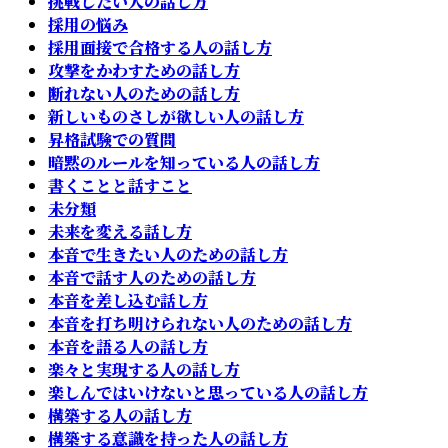
挑戦したい人の話し方
採用の悩み
採用面接で合格する人の話し方
攻撃をかわすための話し方
断れない人のための話し方
新しいものさしが欲しい人の話し方
昇格試験での質問
暗黙のルールを知っている人の話し方
書くことと話すこと
未分類
未来を変える話し方
本音で生きたい人のための話し方
本音で話す人のための話し方
本音を差し込む話し方
本音を打ち明けられない人のための話し方
本音を語る人の話し方
楽々と実現する人の話し方
楽しんではいけないと思っている人の話し方
構築する人の話し方
構築する意識を持った人の話し方