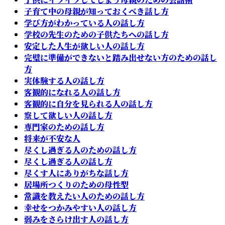
子育て中の母親が知っておくべき話し方
学び方がわかっている人の話し方
学校の先生のための子供たちへの話し方
安定した人生が欲しい人の話し方
完璧に準備ができないと踏み出せない方のための話し
方
実体験する人の話し方
客観的になれる人の話し方
客観的に自分を見られる人の話し方
察して欲しい人の話し方
専門家のための話し方
将来が不安な人
尽くし過ぎる人のための話し方
尽くし過ぎる人の話し方
尽くす人にありがちな話し方
居場所つくりのための母性型
常識を教えたい人のための話し方
幸せをつかみやすい人の話し方
弱みをさらけ出す人の話し方