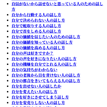
自信がないから話せないと思っている人のための話し
方
自分から行動する人の話し方
自分で決められない人の話し方
自分で舵取りする人の話し方
自分で首をしめる人の話し方
自分の価値を信じたい人のための話し方
自分の価値を知っている人の話し方
自分の価値を高める人の話し方
自分の声は好きですか？
自分の声を好きになりたい人の話し方
自分の機嫌を自分でとれる人の話し方
自分の気持ちがわからない
自分の老後から目を背けない人の話し方
自分の都合をきいてもらえる人の話し方
自分を出せない人の話したか
自分を変えたい人の話し方
自分を好きにさせてしまう話し方
自分を安売りしない人の話し方