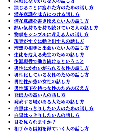
深刻になりがちな人の話し方
演じることに疲れた方のための話し方
潜在意識を味方につける話し方
潜在意識を書き換えたい人の話し方
熱い気持ちを持ち続けている人の話し方
物事をシンプルに考える人の話し方
現実がすぐに動き出す人の話し方
理想の相手と出会いたい人の話し方
生徒を抱える先生のための話し方
生涯現役で働き続けるということ
男性にかわいがられる女性の話し方
男性化している女性のための話し方
男性性が強い女性の話し方
男性部下を持つ女性のための伝え方
発信力の高い人の話し方
発表する場がある人ための話し方
白黒はっきりしたい人のための話し方
白黒はっきりしたい人の話し方
目を見られますか？
相手から信頼を得ていく人の話し方