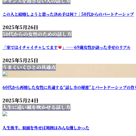
チャンスを逃さない人の話し方
この人と結婚しようと思った決め手は何？｜50代からのパートナーシップ
2025年5月26日
50代からの女性のための話し方
「家ではイチャイチャしてます
」──69歳女性が語った幸せのリアル
2025年5月25日
うまくいくひとの共通点
60代から再婚した女性に共通する“話し方の秘密”とパートナーシップの作
2025年5月24日
人生に追い風を吹かせる話し方
人生後半、仮面を外せば周囲はみんな優しかった