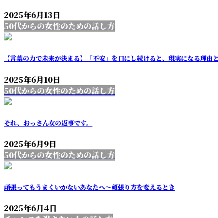
2025年6月13日
50代からの女性のための話し方
【言葉の力で未来が決まる】「不安」を口にし続けると、現実になる理由
2025年6月10日
50代からの女性のための話し方
それ、おっさん女の返事です。
2025年6月9日
50代からの女性のための話し方
頑張ってもうまくいかないあなたへ～頑張り方を変えるとき
2025年6月4日