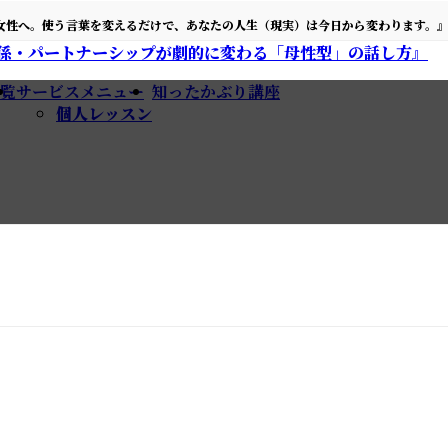
女性へ。使う言葉を変えるだけで、あなたの人生（現実）は今日から変わります。
覧
サービスメニュー
知ったかぶり講座
ブログ記事一覧
個人レッスン