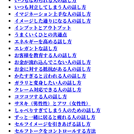
いつもなめられる人の話し方
いつも対立してしまう人の話し方
イマジネーション上手な人の話し方
イメージした通りになる人の話し方
インプットとアウトプット
うまくいくひとの共通点
エネルギーを高める話し方
エレガントな話し方
お客様を教育する人の話し方
お金が流れ込んでこない人の話し方
お金に対する抵抗がある人の話し方
かたすぎると言われる人の話し方
ガラリと変身したい人の話し方
クレーム対応できる人の話し方
コツコツする人の話し方
サヌキ（男性性）とアワ（女性性）
しゃべりすぎてしまう人のための話し方
ずっと一緒に居ると疲れる人の話し方
セルフイメージを引きあげる話し方
セルフトークをコントロールする方法