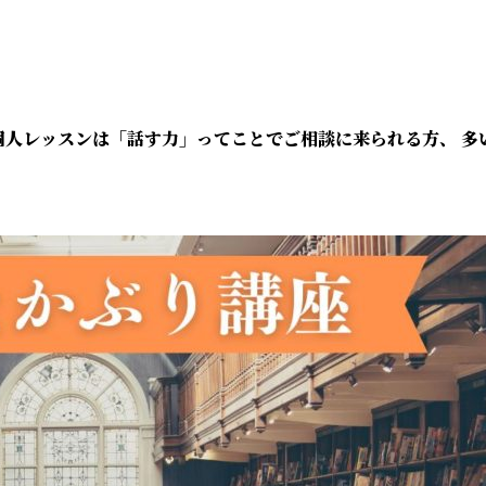
個人レッスンは「話す力」ってことでご相談に来られる方、 多