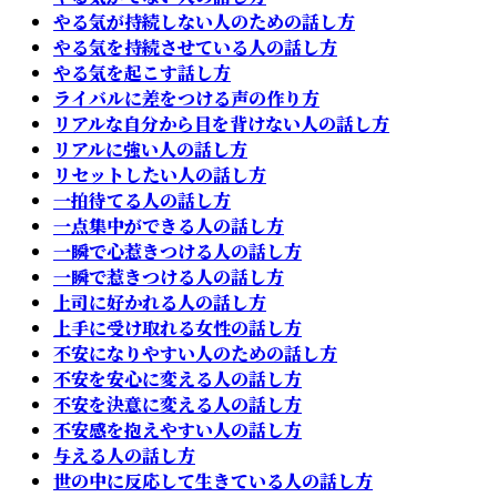
やる気が持続しない人のための話し方
やる気を持続させている人の話し方
やる気を起こす話し方
ライバルに差をつける声の作り方
リアルな自分から目を背けない人の話し方
リアルに強い人の話し方
リセットしたい人の話し方
一拍待てる人の話し方
一点集中ができる人の話し方
一瞬で心惹きつける人の話し方
一瞬で惹きつける人の話し方
上司に好かれる人の話し方
上手に受け取れる女性の話し方
不安になりやすい人のための話し方
不安を安心に変える人の話し方
不安を決意に変える人の話し方
不安感を抱えやすい人の話し方
与える人の話し方
世の中に反応して生きている人の話し方