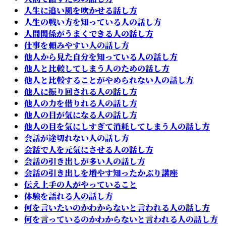
人生に追い風を吹かせる話し方
人生の戦い方を知っている人の話し方
人間関係がうまくできる人の話し方
仕事を頼みやすい人の話し方
他人から見た自分を知っている人の話し方
他人と比較してしまう人のための話し方
他人と比較することがやめられない人の話し方
他人に振り回される人の話し方
他人の力を借りれる人の話し方
他人の目が気になる人の話し方
他人の目を気にしすぎて消耗してしまう人の話し方
会話が途切れない人の話し方
会話で人を元気にさせる人の話し方
会話の引き出しが多い人の話し方
会話の引き出しを増やす知ったかぶり講座
伝え上手の人がやっていること
体験を語れる人の話し方
何を言いたいのかわからないと言われる人の話し方
何を言っているのかわからないと言われる人の話し方