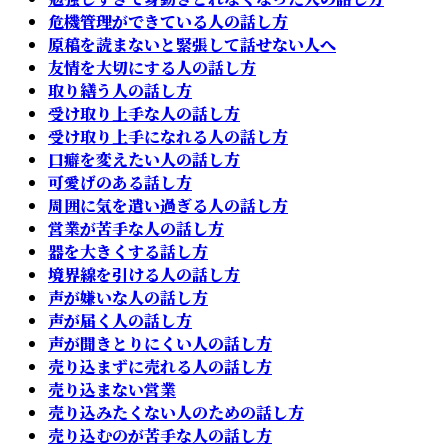
危機管理ができている人の話し方
原稿を読まないと緊張して話せない人へ
友情を大切にする人の話し方
取り繕う人の話し方
受け取り上手な人の話し方
受け取り上手になれる人の話し方
口癖を変えたい人の話し方
可愛げのある話し方
周囲に気を遣い過ぎる人の話し方
営業が苦手な人の話し方
器を大きくする話し方
境界線を引ける人の話し方
声が嫌いな人の話し方
声が届く人の話し方
声が聞きとりにくい人の話し方
売り込まずに売れる人の話し方
売り込まない営業
売り込みたくない人のための話し方
売り込むのが苦手な人の話し方