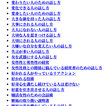
変わりたい人のための話し方
変化できる人の話し方
変身したい人のための話し方
大きな欲を持った人の話し方
大事にされる人の話し方
大人になれない人の話し方
大切な人を惹きつける話し方
大切にされる人の話し方
大嫌いな自分を変えたい人の話し方
失言が多い人の話し方
女を武器にする人の話し方
女性性と男性性の経営
女性社員との関係に悩んでいる経営者のための話し方
好かれる人がやっているリアクション
好かれる技術
好奇心を満たし続けている人は老けない
好意を引き出させる人の話し方
婚活女性のための会話術
嫉妬の取り扱い説明書
嫉妬の炎を燃やしている人の話し方