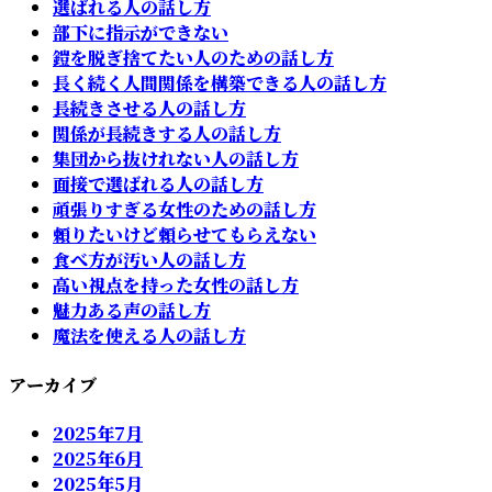
選ばれる人の話し方
部下に指示ができない
鎧を脱ぎ捨てたい人のための話し方
長く続く人間関係を構築できる人の話し方
長続きさせる人の話し方
関係が長続きする人の話し方
集団から抜けれない人の話し方
面接で選ばれる人の話し方
頑張りすぎる女性のための話し方
頼りたいけど頼らせてもらえない
食べ方が汚い人の話し方
高い視点を持った女性の話し方
魅力ある声の話し方
魔法を使える人の話し方
アーカイブ
2025年7月
2025年6月
2025年5月