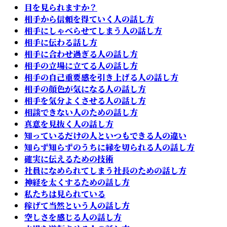
目を見られますか？
相手から信頼を得ていく人の話し方
相手にしゃべらせてしまう人の話し方
相手に伝わる話し方
相手に合わせ過ぎる人の話し方
相手の立場に立てる人の話し方
相手の自己重要感を引き上げる人の話し方
相手の顔色が気になる人の話し方
相手を気分よくさせる人の話し方
相談できない人のための話し方
真意を見抜く人の話し方
知っているだけの人といつもできる人の違い
知らず知らずのうちに縁を切られる人の話し方
確実に伝えるための技術
社員になめられてしまう社長のための話し方
神経を太くするための話し方
私たちは見られている
稼げて当然という人の話し方
空しさを感じる人の話し方