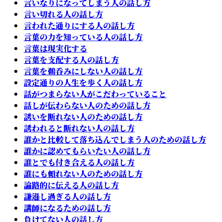
言いなりになってしまう人の話し方
言い切れる人の話し方
言われた通りにする人の話し方
言葉の力を知っている人の話し方
言葉は現実化する
言葉を支配する人の話し方
言葉を鵜呑みにしない人の話し方
設定通りの人生を歩く人の話し方
話がつまらない人がこだわっていること
話しが伝わらない人のための話し方
誘いを断れない人のための話し方
誘われると断れない人の話し方
誰かと比較して落ち込んでしまう人のための話し方
誰かに認めてもらいたい人の話し方
誰とでも付き合える人の話し方
誰にも頼れない人のための話し方
論路的に伝える人の話し方
謙遜し過ぎる人の話し方
講師になるための話し方
負けてない人の話し方