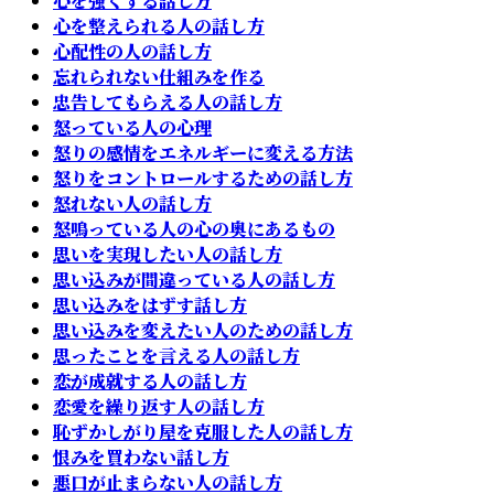
心を強くする話し方
心を整えられる人の話し方
心配性の人の話し方
忘れられない仕組みを作る
忠告してもらえる人の話し方
怒っている人の心理
怒りの感情をエネルギーに変える方法
怒りをコントロールするための話し方
怒れない人の話し方
怒鳴っている人の心の奥にあるもの
思いを実現したい人の話し方
思い込みが間違っている人の話し方
思い込みをはずす話し方
思い込みを変えたい人のための話し方
思ったことを言える人の話し方
恋が成就する人の話し方
恋愛を繰り返す人の話し方
恥ずかしがり屋を克服した人の話し方
恨みを買わない話し方
悪口が止まらない人の話し方