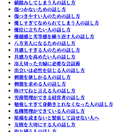
値踏みしてしまう人の話し方
傷つかないための話し方
傷つきやすい人のための話し方
優しすぎてなめられてしまう人の話し方
優位に立ちたい人の話し方
優越感と劣等感を繰り返す人の話し方
八方美人になるための話し方
共感しすぎる人のための話し方
共感力を高めたい人の話し方
冷え切った夫婦に必要な会話術
出会いは必然を信じる人の話し方
刺激を欲しがる人の話し方
刺激を求める人の話し方
助けてねと言える人の話し方
労務管理ができる経営者の話し方
勉強しすぎて身動きとれなくなった人の話し方
危機管理ができている人の話し方
原稿を読まないと緊張して話せない人へ
友情を大切にする人の話し方
取り繕う人の話し方