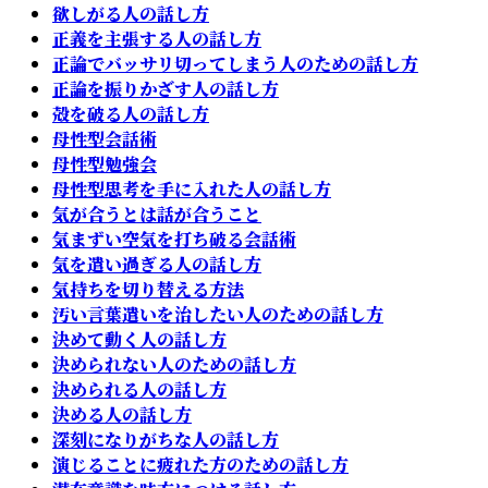
欲しがる人の話し方
正義を主張する人の話し方
正論でバッサリ切ってしまう人のための話し方
正論を振りかざす人の話し方
殻を破る人の話し方
母性型会話術
母性型勉強会
母性型思考を手に入れた人の話し方
気が合うとは話が合うこと
気まずい空気を打ち破る会話術
気を遣い過ぎる人の話し方
気持ちを切り替える方法
汚い言葉遣いを治したい人のための話し方
決めて動く人の話し方
決められない人のための話し方
決められる人の話し方
決める人の話し方
深刻になりがちな人の話し方
演じることに疲れた方のための話し方