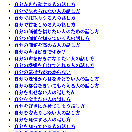
自分から行動する人の話し方
自分で決められない人の話し方
自分で舵取りする人の話し方
自分で首をしめる人の話し方
自分の価値を信じたい人のための話し方
自分の価値を知っている人の話し方
自分の価値を高める人の話し方
自分の声は好きですか？
自分の声を好きになりたい人の話し方
自分の機嫌を自分でとれる人の話し方
自分の気持ちがわからない
自分の老後から目を背けない人の話し方
自分の都合をきいてもらえる人の話し方
自分を出せない人の話したか
自分を変えたい人の話し方
自分を好きにさせてしまう話し方
自分を安売りしない人の話し方
自分を発信する人の話し方
自分を知っている人の話し方