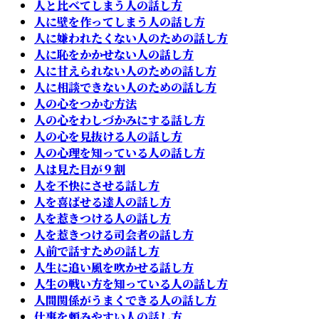
人と比べてしまう人の話し方
人に壁を作ってしまう人の話し方
人に嫌われたくない人のための話し方
人に恥をかかせない人の話し方
人に甘えられない人のための話し方
人に相談できない人のための話し方
人の心をつかむ方法
人の心をわしづかみにする話し方
人の心を見抜ける人の話し方
人の心理を知っている人の話し方
人は見た目が９割
人を不快にさせる話し方
人を喜ばせる達人の話し方
人を惹きつける人の話し方
人を惹きつける司会者の話し方
人前で話すための話し方
人生に追い風を吹かせる話し方
人生の戦い方を知っている人の話し方
人間関係がうまくできる人の話し方
仕事を頼みやすい人の話し方