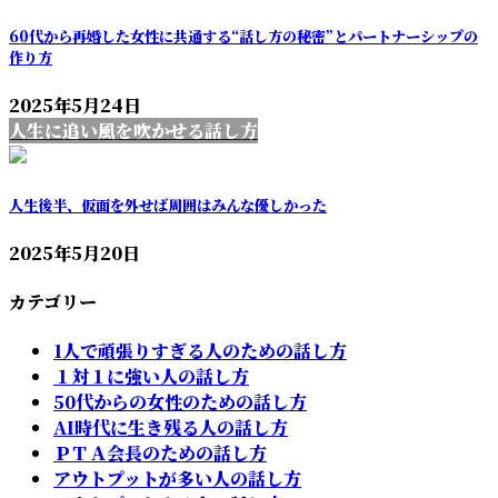
60代から再婚した女性に共通する“話し方の秘密”とパートナーシップの
作り方
2025年5月24日
人生に追い風を吹かせる話し方
人生後半、仮面を外せば周囲はみんな優しかった
2025年5月20日
カテゴリー
1人で頑張りすぎる人のための話し方
１対１に強い人の話し方
50代からの女性のための話し方
AI時代に生き残る人の話し方
ＰＴＡ会長のための話し方
アウトプットが多い人の話し方