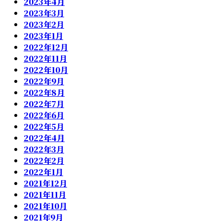
2023年4月
2023年3月
2023年2月
2023年1月
2022年12月
2022年11月
2022年10月
2022年9月
2022年8月
2022年7月
2022年6月
2022年5月
2022年4月
2022年3月
2022年2月
2022年1月
2021年12月
2021年11月
2021年10月
2021年9月