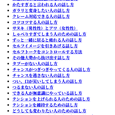
かたすぎると言われる人の話し方
ガラリと変身したい人の話し方
クレーム対応できる人の話し方
コツコツする人の話し方
サヌキ（男性性）とアワ（女性性）
しゃべりすぎてしまう人のための話し方
ずっと一緒に居ると疲れる人の話し方
セルフイメージを引きあげる話し方
セルフトークをコントロールする方法
その他大勢から抜け出す話し方
タブーがない人の話し方
チャンスがつぎつぎやってくる人の話し方
チャンスを逃さない人の話し方
つい、口が災いしてしまう人の話し方
つるまない人の話し方
できる人が無意識にやっている話し方
テンションを上げられる人のための話し方
テンションを維持するための話し方
どうしても変わりたい人のための話し方