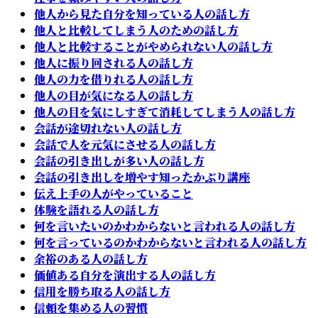
他人から見た自分を知っている人の話し方
他人と比較してしまう人のための話し方
他人と比較することがやめられない人の話し方
他人に振り回される人の話し方
他人の力を借りれる人の話し方
他人の目が気になる人の話し方
他人の目を気にしすぎて消耗してしまう人の話し方
会話が途切れない人の話し方
会話で人を元気にさせる人の話し方
会話の引き出しが多い人の話し方
会話の引き出しを増やす知ったかぶり講座
伝え上手の人がやっていること
体験を語れる人の話し方
何を言いたいのかわからないと言われる人の話し方
何を言っているのかわからないと言われる人の話し方
余裕のある人の話し方
価値ある自分を演出する人の話し方
信用を勝ち取る人の話し方
信頼を集める人の習慣