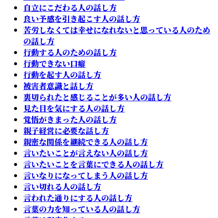
自立にこだわる人の話し方
良い予感を引き起こす人の話し方
苦労しなくては幸せになれないと思っている人のため
の話し方
行動する人のための話し方
行動できない口癖
行動を起す人の話し方
被害者意識と話し方
裏切られたと感じることが多い人の話し方
見た目を気にする人の話し方
覚悟がきまった人の話し方
親子経営に必要な話し方
親密な関係を継続できる人の話し方
言いたいことが言えない人の話し方
言いたいことを言葉にできる人の話し方
言いなりになってしまう人の話し方
言い切れる人の話し方
言われた通りにする人の話し方
言葉の力を知っている人の話し方