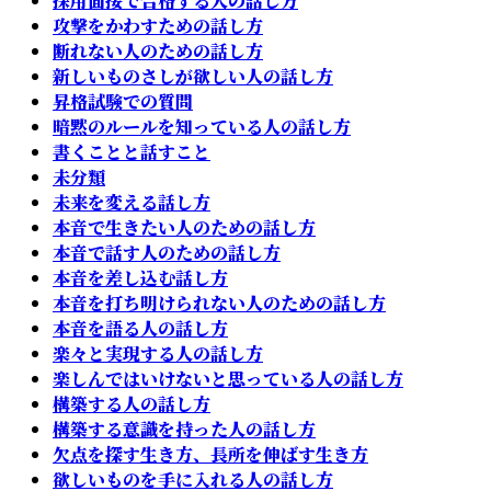
採用面接で合格する人の話し方
攻撃をかわすための話し方
断れない人のための話し方
新しいものさしが欲しい人の話し方
昇格試験での質問
暗黙のルールを知っている人の話し方
書くことと話すこと
未分類
未来を変える話し方
本音で生きたい人のための話し方
本音で話す人のための話し方
本音を差し込む話し方
本音を打ち明けられない人のための話し方
本音を語る人の話し方
楽々と実現する人の話し方
楽しんではいけないと思っている人の話し方
構築する人の話し方
構築する意識を持った人の話し方
欠点を探す生き方、長所を伸ばす生き方
欲しいものを手に入れる人の話し方