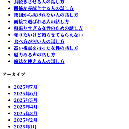
長続きさせる人の話し方
関係が長続きする人の話し方
集団から抜けれない人の話し方
面接で選ばれる人の話し方
頑張りすぎる女性のための話し方
頼りたいけど頼らせてもらえない
食べ方が汚い人の話し方
高い視点を持った女性の話し方
魅力ある声の話し方
魔法を使える人の話し方
アーカイブ
2025年7月
2025年6月
2025年5月
2025年4月
2025年3月
2025年2月
2025年1月