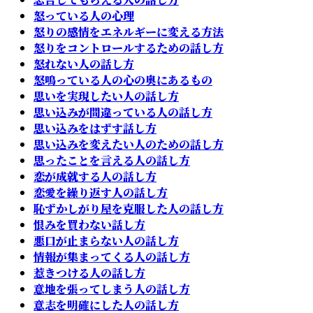
怒っている人の心理
怒りの感情をエネルギーに変える方法
怒りをコントロールするための話し方
怒れない人の話し方
怒鳴っている人の心の奥にあるもの
思いを実現したい人の話し方
思い込みが間違っている人の話し方
思い込みをはずす話し方
思い込みを変えたい人のための話し方
思ったことを言える人の話し方
恋が成就する人の話し方
恋愛を繰り返す人の話し方
恥ずかしがり屋を克服した人の話し方
恨みを買わない話し方
悪口が止まらない人の話し方
情報が集まってくる人の話し方
惹きつける人の話し方
意地を張ってしまう人の話し方
意志を明確にした人の話し方