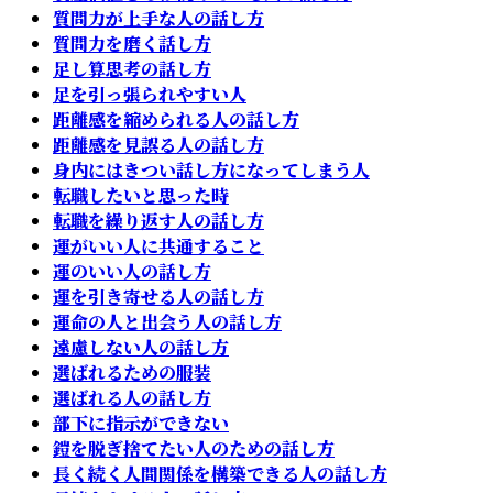
質問力が上手な人の話し方
質問力を磨く話し方
足し算思考の話し方
足を引っ張られやすい人
距離感を縮められる人の話し方
距離感を見誤る人の話し方
身内にはきつい話し方になってしまう人
転職したいと思った時
転職を繰り返す人の話し方
運がいい人に共通すること
運のいい人の話し方
運を引き寄せる人の話し方
運命の人と出会う人の話し方
遠慮しない人の話し方
選ばれるための服装
選ばれる人の話し方
部下に指示ができない
鎧を脱ぎ捨てたい人のための話し方
長く続く人間関係を構築できる人の話し方