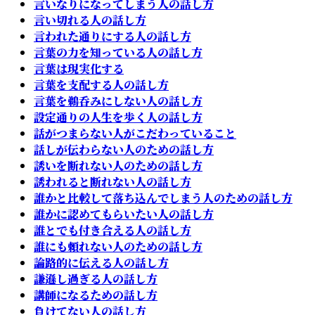
言いなりになってしまう人の話し方
言い切れる人の話し方
言われた通りにする人の話し方
言葉の力を知っている人の話し方
言葉は現実化する
言葉を支配する人の話し方
言葉を鵜呑みにしない人の話し方
設定通りの人生を歩く人の話し方
話がつまらない人がこだわっていること
話しが伝わらない人のための話し方
誘いを断れない人のための話し方
誘われると断れない人の話し方
誰かと比較して落ち込んでしまう人のための話し方
誰かに認めてもらいたい人の話し方
誰とでも付き合える人の話し方
誰にも頼れない人のための話し方
論路的に伝える人の話し方
謙遜し過ぎる人の話し方
講師になるための話し方
負けてない人の話し方