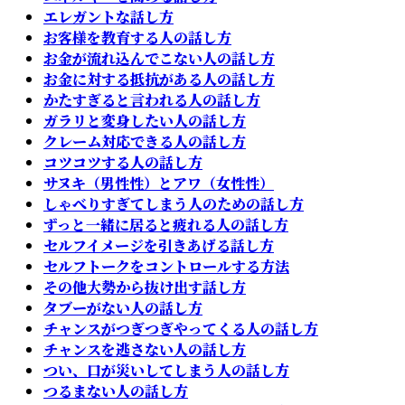
エレガントな話し方
お客様を教育する人の話し方
お金が流れ込んでこない人の話し方
お金に対する抵抗がある人の話し方
かたすぎると言われる人の話し方
ガラリと変身したい人の話し方
クレーム対応できる人の話し方
コツコツする人の話し方
サヌキ（男性性）とアワ（女性性）
しゃべりすぎてしまう人のための話し方
ずっと一緒に居ると疲れる人の話し方
セルフイメージを引きあげる話し方
セルフトークをコントロールする方法
その他大勢から抜け出す話し方
タブーがない人の話し方
チャンスがつぎつぎやってくる人の話し方
チャンスを逃さない人の話し方
つい、口が災いしてしまう人の話し方
つるまない人の話し方