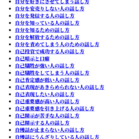
自分を好きにさせてしまう話し方
自分を安売りしない人の話し方
自分を発信する人の話し方
自分を知っている人の話し方
自分を知るための話し方
自分を解放するための話し方
自分を責めてしまう人のための話し方
自己投資で成功する人の話し方
自己暗示と口癖
自己犠牲が強い人の話し方
自己犠牲をしてしまう人の話し方
自己肯定感が低い人の話し方
自己表現があきらめられない人の話し方
自己表現したい人の話し方
自己重要感が高い人の話し方
自己重要感を引き上げる人の話し方
自己開示が苦手な人の話し方
自己開示する人の話し方
自慢話が止まらない人の話し方
自慢話にうんざりしている人の話し方