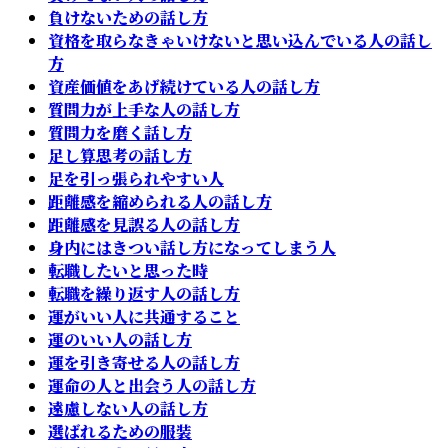
負けないための話し方
資格を取らなきゃいけないと思い込んでいる人の話し
方
資産価値をあげ続けている人の話し方
質問力が上手な人の話し方
質問力を磨く話し方
足し算思考の話し方
足を引っ張られやすい人
距離感を縮められる人の話し方
距離感を見誤る人の話し方
身内にはきつい話し方になってしまう人
転職したいと思った時
転職を繰り返す人の話し方
運がいい人に共通すること
運のいい人の話し方
運を引き寄せる人の話し方
運命の人と出会う人の話し方
遠慮しない人の話し方
選ばれるための服装