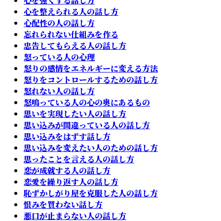
心を強くする話し方
心を整えられる人の話し方
心配性の人の話し方
忘れられない仕組みを作る
忠告してもらえる人の話し方
怒っている人の心理
怒りの感情をエネルギーに変える方法
怒りをコントロールするための話し方
怒れない人の話し方
怒鳴っている人の心の奥にあるもの
思いを実現したい人の話し方
思い込みが間違っている人の話し方
思い込みをはずす話し方
思い込みを変えたい人のための話し方
思ったことを言える人の話し方
恋が成就する人の話し方
恋愛を繰り返す人の話し方
恥ずかしがり屋を克服した人の話し方
恨みを買わない話し方
悪口が止まらない人の話し方