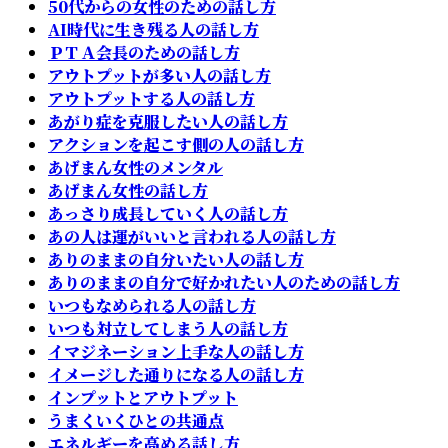
50代からの女性のための話し方
AI時代に生き残る人の話し方
ＰＴＡ会長のための話し方
アウトプットが多い人の話し方
アウトプットする人の話し方
あがり症を克服したい人の話し方
アクションを起こす側の人の話し方
あげまん女性のメンタル
あげまん女性の話し方
あっさり成長していく人の話し方
あの人は運がいいと言われる人の話し方
ありのままの自分いたい人の話し方
ありのままの自分で好かれたい人のための話し方
いつもなめられる人の話し方
いつも対立してしまう人の話し方
イマジネーション上手な人の話し方
イメージした通りになる人の話し方
インプットとアウトプット
うまくいくひとの共通点
エネルギーを高める話し方