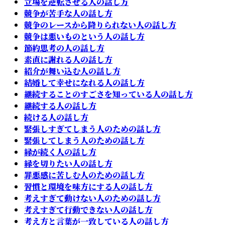
立場を逆転させる人の話し方
競争が苦手な人の話し方
競争のレースから降りられない人の話し方
競争は悪いものという人の話し方
節約思考の人の話し方
素直に謝れる人の話し方
紹介が舞い込む人の話し方
結婚して幸せになれる人の話し方
継続することのすごさを知っている人の話し方
継続する人の話し方
続ける人の話し方
緊張しすぎてしまう人のための話し方
緊張してしまう人のための話し方
縁が続く人の話し方
縁を切りたい人の話し方
罪悪感に苦しむ人のための話し方
習慣と環境を味方にする人の話し方
考えすぎて動けない人のための話し方
考えすぎて行動できない人の話し方
考え方と言葉が一致している人の話し方