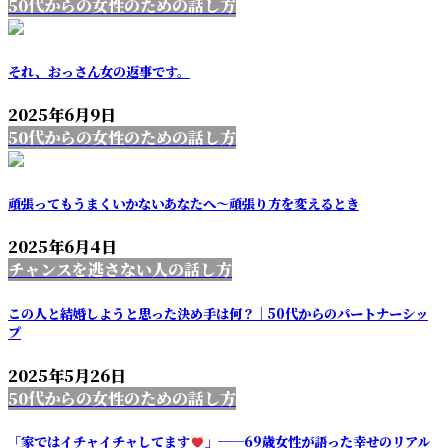
50代からの女性のための話し方
それ、おっさん女の返事です。
2025年6月9日
50代からの女性のための話し方
頑張ってもうまくいかないあなたへ～頑張り方を変えるとき
2025年6月4日
チャンスを逃さない人の話し方
この人と結婚しようと思った決め手は何？｜50代からのパートナーシッ
プ
2025年5月26日
50代からの女性のための話し方
「家ではイチャイチャしてます
」──69歳女性が語った幸せのリアル