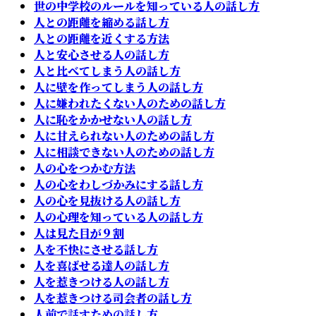
世の中学校のルールを知っている人の話し方
人との距離を縮める話し方
人との距離を近くする方法
人と安心させる人の話し方
人と比べてしまう人の話し方
人に壁を作ってしまう人の話し方
人に嫌われたくない人のための話し方
人に恥をかかせない人の話し方
人に甘えられない人のための話し方
人に相談できない人のための話し方
人の心をつかむ方法
人の心をわしづかみにする話し方
人の心を見抜ける人の話し方
人の心理を知っている人の話し方
人は見た目が９割
人を不快にさせる話し方
人を喜ばせる達人の話し方
人を惹きつける人の話し方
人を惹きつける司会者の話し方
人前で話すための話し方