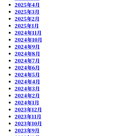
2025年4月
2025年3月
2025年2月
2025年1月
2024年11月
2024年10月
2024年9月
2024年8月
2024年7月
2024年6月
2024年5月
2024年4月
2024年3月
2024年2月
2024年1月
2023年12月
2023年11月
2023年10月
2023年9月