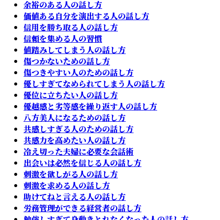
余裕のある人の話し方
価値ある自分を演出する人の話し方
信用を勝ち取る人の話し方
信頼を集める人の習慣
値踏みしてしまう人の話し方
傷つかないための話し方
傷つきやすい人のための話し方
優しすぎてなめられてしまう人の話し方
優位に立ちたい人の話し方
優越感と劣等感を繰り返す人の話し方
八方美人になるための話し方
共感しすぎる人のための話し方
共感力を高めたい人の話し方
冷え切った夫婦に必要な会話術
出会いは必然を信じる人の話し方
刺激を欲しがる人の話し方
刺激を求める人の話し方
助けてねと言える人の話し方
労務管理ができる経営者の話し方
勉強しすぎて身動きとれなくなった人の話し方