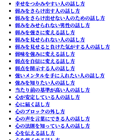
幸せをつかみやすい人の話し方
弱みをさらけ出す人の話し方
弱みをさらけ出せない人のための話し方
弱みをみせられない男性の話し方
弱みを強さに変える話し方
弱みを見せられない人の話し方
弱みを見せると負けた気がする人の話し方
弱味を強みに変える話し方
弱点を自信に変える話し方
弱点を開示する人の話し方
強いメンタルを手に入れたい人の話し方
強みを知りたい人の話し方
当たり前の基準が高い人の話し方
心が安定している人の話し方
心に届く話し方
心のブロックの外し方
心の声を言葉にできる人の話し方
心の法則を知っている人の話し方
心を伝える話し方