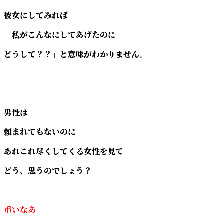
彼女にしてみれば
「私がこんなにしてあげたのに
どうして？？」と意味がわかりません。
男性は
頼まれてもないのに
あれこれ尽くしてくる女性を見て
どう、思うのでしょう？
重いなあ