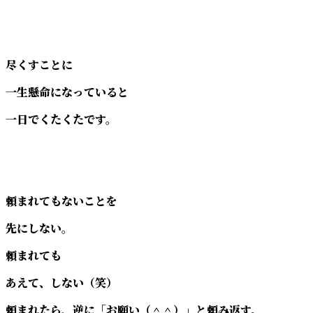
尽くすことに
一生懸命になっていると
一日でくたくたです。
頼まれてもないことを
先にしない。
頼まれても
あえて、しない（笑）
頼まれたら、逆に「お願い（＾＾）」と頼み返す。