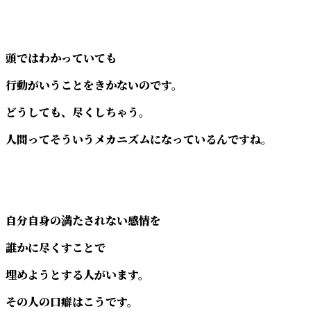
頭ではわかっていても
行動がいうことをきかないのです。
どうしても、尽くしちゃう。
人間ってそういうメカニズムになっているんですね。
自分自身の満たされない感情を
誰かに尽くすことで
埋めようとする人がいます。
その人の口癖はこうです。