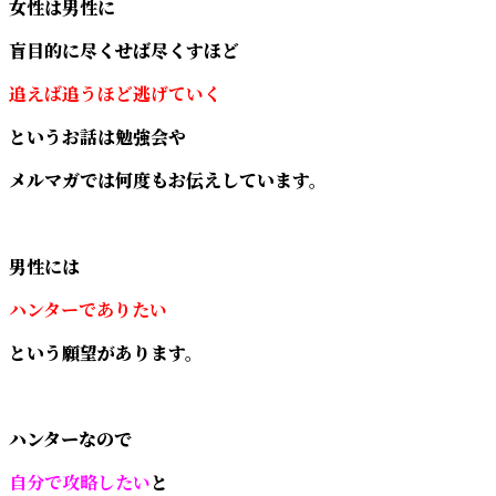
女性は男性に
盲目的に尽くせば尽くすほど
追えば追うほど逃げていく
というお話は勉強会や
メルマガでは何度もお伝えしています。
男性には
ハンターでありたい
という願望があります。
ハンターなので
自分で攻略したい
と