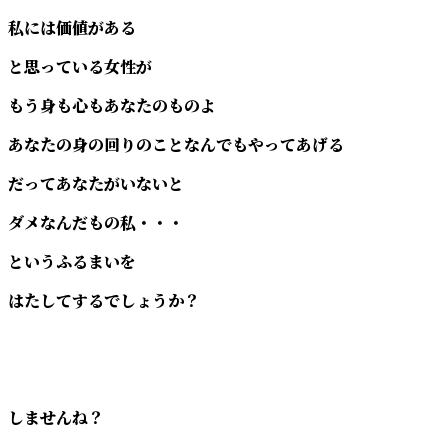
私には価値がある
と思っている女性が
もう身も心もあなたのものよ
あなたの身の回りのことなんでもやってあげる
だってあなたがいないと
ダメなんだもの私・・・
というふるまいを
はたしてするでしょうか？
しませんね？