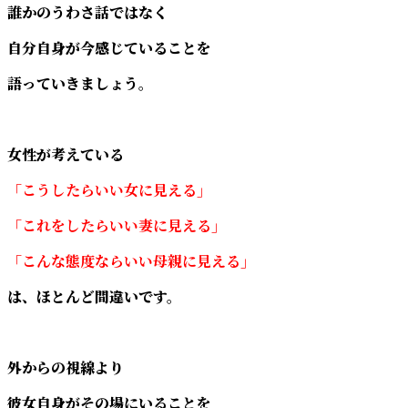
誰かのうわさ話ではなく
自分自身が今感じていることを
語っていきましょう。
女性が考えている
「こうしたらいい女に見える」
「これをしたらいい妻に見える」
「こんな態度ならいい母親に見える」
は、ほとんど間違いです。
外からの視線より
彼女自身がその場にいることを