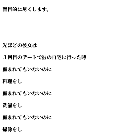
盲目的に尽くします。
先ほどの彼女は
３回目のデートで彼の自宅に行った時
頼まれてもいないのに
料理をし
頼まれてもいないのに
洗濯をし
頼まれてもいないのに
掃除をし