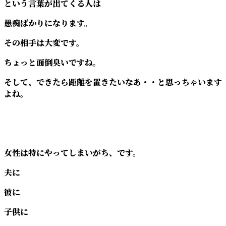
という言葉が出てくる人は
愚痴ばかりになります。
その相手は大変です。
ちょっと面倒臭いですね。
そして、できたら距離を置きたいなあ・・と思っちゃいます
よね。
女性は特にやってしまいがち、です。
夫に
彼に
子供に