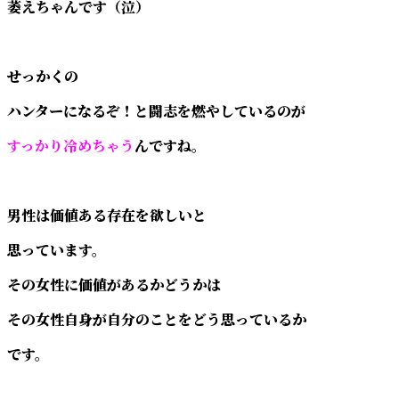
萎えちゃんです（泣）
せっかくの
ハンターになるぞ！と闘志を燃やしているのが
すっかり冷めちゃう
んですね。
男性は価値ある存在を欲しいと
思っています。
その女性に価値があるかどうかは
その女性自身が自分のことをどう思っているか
です。