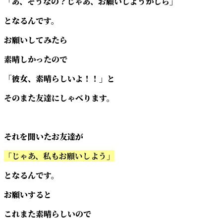
「あ、そうなの？じゃあ、お願いしようかしら」
となるんです。
お願いしてみたら
素晴しかったので
「彼女、素晴らしいよ！！」と
そのまた友達にしゃべります。
それを聞いたお友達が
「じゃあ、私もお願いしよう」
となるんです。
お願いすると
これまた素晴らしいので