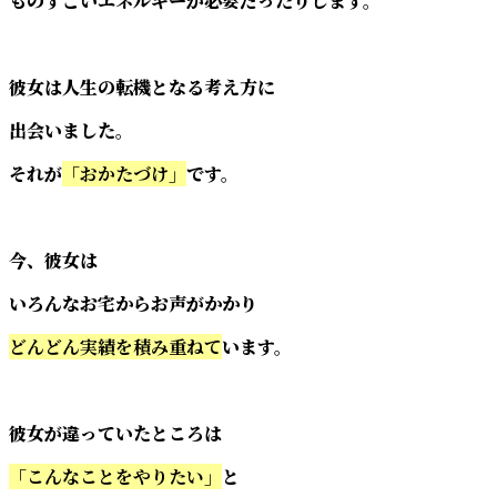
ものすごいエネルギーが必要だったりします。
彼女は人生の転機となる考え方に
出会いました。
それが
「おかたづけ」
です。
今、彼女は
いろんなお宅からお声がかかり
どんどん実績を積み重ねて
います。
彼女が違っていたところは
「こんなことをやりたい」
と