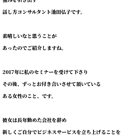
話し方コンサルタント池田弘子です。
素晴しいなと思うことが
あったのでご紹介しますね。
2017年に私のセミナーを受けて下さり
その後、ずっとお付き合いさせて頂いている
ある女性のこと、です。
彼女は長年勤めた会社を辞め
新しくご自分でビジネスサービスを立ち上げることを