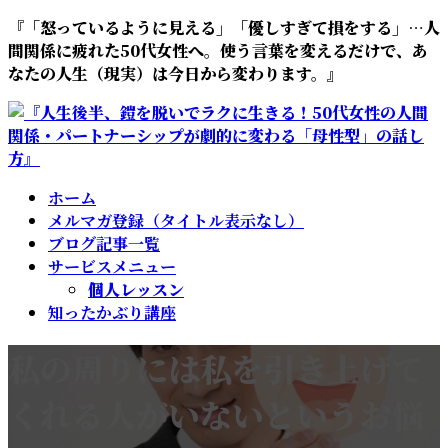
コ
ナ
『「怒っているように見える」「優しすぎて損をする」…人
ン
ビ
間関係に疲れた50代女性へ。使う言葉を変えるだけで、あ
テ
ゲ
なたの人生（現実）は今日から変わります。』
ン
ー
ツ
シ
へ
ョ
ス
ン
キ
に
ホーム
ッ
移
メルマガ登録（タイトル表示なし）
プ
動
ブログ記事一覧
サービスメニュー
個人レッスン
知ったかぶり講座
私の周りには私を引き上げて
くれる人がいないというお悩