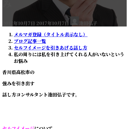
み
最
2017年10月7日
2017年10月7日
池田弘子
終
更
メルマガ登録（タイトル表示なし）
新
ブログ記事一覧
日
セルフイメージを引きあげる話し方
時
私の周りには私を引き上げてくれる人がいないという
:
お悩み
香川県高松市の
強みを引き出す
話し方コンサルタント池田弘子です。
セルフイメージ
について