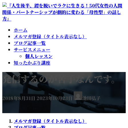
コ
ナ
ン
ビ
テ
ゲ
ン
ー
ホーム
ツ
シ
メルマガ登録（タイトル表示なし）
へ
ョ
ブログ記事一覧
ス
ン
サービスメニュー
キ
に
個人レッスン
ッ
移
知ったかぶり講座
プ
動
発信するのが苦手なんです。
最
2018年8月31日
2023年10月23日
池田弘子
終
更
新
日
メルマガ登録（タイトル表示なし）
時
ブログ記事一覧