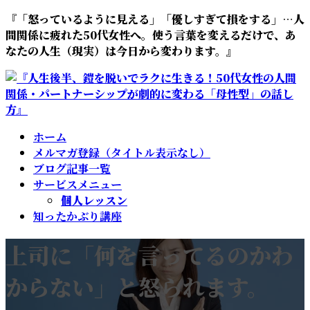
コ
ナ
『「怒っているように見える」「優しすぎて損をする」…人
ン
ビ
間関係に疲れた50代女性へ。使う言葉を変えるだけで、あ
テ
ゲ
なたの人生（現実）は今日から変わります。』
ン
ー
ツ
シ
へ
ョ
ス
ン
キ
に
ホーム
ッ
移
メルマガ登録（タイトル表示なし）
プ
動
ブログ記事一覧
サービスメニュー
個人レッスン
知ったかぶり講座
上司に「何を言ってるのかわ
からない」と怒られます。