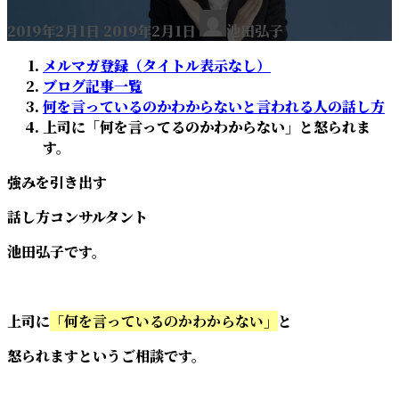
最
2019年2月1日
2019年2月1日
池田弘子
終
更
メルマガ登録（タイトル表示なし）
新
ブログ記事一覧
日
何を言っているのかわからないと言われる人の話し方
時
上司に「何を言ってるのかわからない」と怒られま
:
す。
強みを引き出す
話し方コンサルタント
池田弘子です。
上司に
「何を言っているのかわからない」
と
怒られますというご相談です。