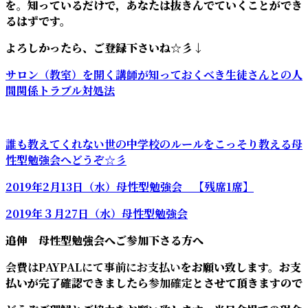
を。知っているだけで，あなたは抜きんでていくことができ
るはずです。
よろしかったら、ご登録下さいね☆彡↓
サロン（教室）を開く講師が
知っておくべき
生徒さんとの人
間関係トラブル対処法
誰も教えてくれない世の中学校のルールをこっそり教える母
性型勉強会へどうぞ☆彡
2019年2月13日（水）母性型勉強会 【残席1席】
2019年３月27日（水）母性
型勉強会
追伸 母性型勉強会へご参加下さる方へ
会費はPAYPALにて事前にお支払い
をお願い致します。お支
払いが完了確認できましたら
参加確定
とさせて頂きますので