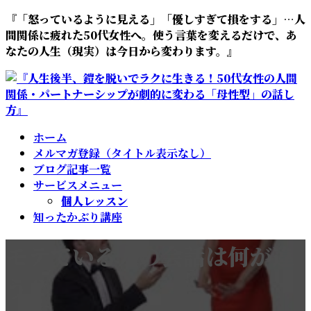
コ
ナ
『「怒っているように見える」「優しすぎて損をする」…人
ン
ビ
間関係に疲れた50代女性へ。使う言葉を変えるだけで、あ
テ
ゲ
なたの人生（現実）は今日から変わります。』
ン
ー
ツ
シ
へ
ョ
ス
ン
キ
に
ホーム
ッ
移
メルマガ登録（タイトル表示なし）
プ
動
ブログ記事一覧
サービスメニュー
個人レッスン
知ったかぶり講座
モテている人の会話は何が違
う？