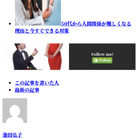
50代から人間関係が難しくなる
理由と今すぐできる対策
Follow me!
The
この記事を書いた人
following
最新の記事
two
tabs
change
content
below.
池田弘子