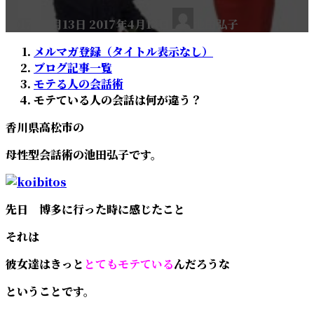
最
2017年4月13日
2017年4月13日
池田弘子
終
更
メルマガ登録（タイトル表示なし）
新
ブログ記事一覧
日
モテる人の会話術
時
モテている人の会話は何が違う？
:
香川県高松市の
母性型会話術の池田弘子です。
先日 博多に行った時に感じたこと
それは
彼女達はきっと
とてもモテている
んだろうな
ということです。