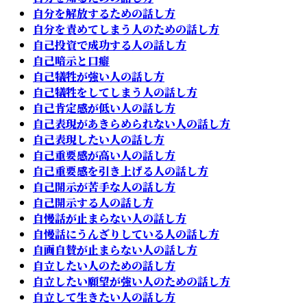
自分を解放するための話し方
自分を責めてしまう人のための話し方
自己投資で成功する人の話し方
自己暗示と口癖
自己犠牲が強い人の話し方
自己犠牲をしてしまう人の話し方
自己肯定感が低い人の話し方
自己表現があきらめられない人の話し方
自己表現したい人の話し方
自己重要感が高い人の話し方
自己重要感を引き上げる人の話し方
自己開示が苦手な人の話し方
自己開示する人の話し方
自慢話が止まらない人の話し方
自慢話にうんざりしている人の話し方
自画自賛が止まらない人の話し方
自立したい人のための話し方
自立したい願望が強い人のための話し方
自立して生きたい人の話し方