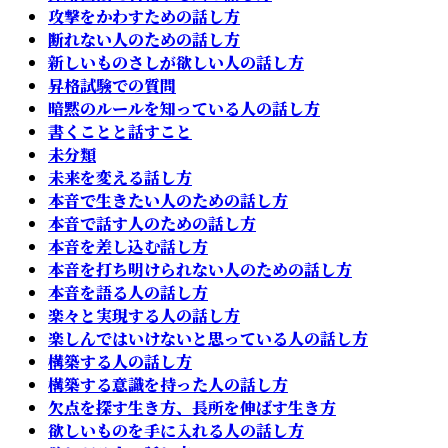
攻撃をかわすための話し方
断れない人のための話し方
新しいものさしが欲しい人の話し方
昇格試験での質問
暗黙のルールを知っている人の話し方
書くことと話すこと
未分類
未来を変える話し方
本音で生きたい人のための話し方
本音で話す人のための話し方
本音を差し込む話し方
本音を打ち明けられない人のための話し方
本音を語る人の話し方
楽々と実現する人の話し方
楽しんではいけないと思っている人の話し方
構築する人の話し方
構築する意識を持った人の話し方
欠点を探す生き方、長所を伸ばす生き方
欲しいものを手に入れる人の話し方