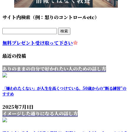
サイト内検索（例：怒りのコントロールetc）
検
索:
無料プレゼント受け取って下さい
最近の投稿
ありのままの自分で好かれたい人のための話し方
「嫌われたくない」が人生を高くつけている。50歳からの“断る練習”の
すすめ
2025年7月1日
イメージした通りになる人の話し方