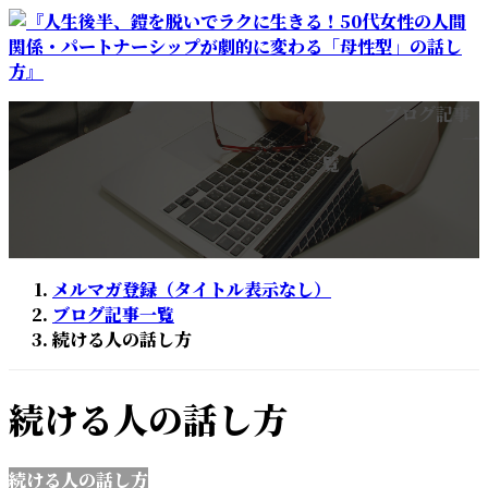
コ
ナ
ン
ビ
テ
ゲ
ン
ー
ホーム
メルマガ登録（タイトル表示なし）
ブログ記事
ツ
シ
ブログ記事一覧
サービスメニュー
知ったかぶり講座
一
へ
ョ
個人レッスン
覧
ス
ン
キ
に
ッ
移
プ
動
メルマガ登録（タイトル表示なし）
ブログ記事一覧
続ける人の話し方
続ける人の話し方
続ける人の話し方