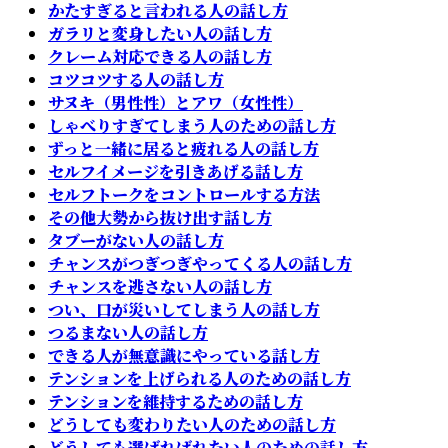
かたすぎると言われる人の話し方
ガラリと変身したい人の話し方
クレーム対応できる人の話し方
コツコツする人の話し方
サヌキ（男性性）とアワ（女性性）
しゃべりすぎてしまう人のための話し方
ずっと一緒に居ると疲れる人の話し方
セルフイメージを引きあげる話し方
セルフトークをコントロールする方法
その他大勢から抜け出す話し方
タブーがない人の話し方
チャンスがつぎつぎやってくる人の話し方
チャンスを逃さない人の話し方
つい、口が災いしてしまう人の話し方
つるまない人の話し方
できる人が無意識にやっている話し方
テンションを上げられる人のための話し方
テンションを維持するための話し方
どうしても変わりたい人のための話し方
どうしても選ばればれたい人のための話し方