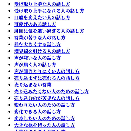
受け取り上手な人の話し方
受け取り上手になれる人の話し方
口癖を変えたい人の話し方
可愛げのある話し方
周囲に気を遣い過ぎる人の話し方
営業が苦手な人の話し方
器を大きくする話し方
境界線を引ける人の話し方
声が嫌いな人の話し方
声が届く人の話し方
声が聞きとりにくい人の話し方
売り込まずに売れる人の話し方
売り込まない営業
売り込みたくない人のための話し方
売り込むのが苦手な人の話し方
変わりたい人のための話し方
変化できる人の話し方
変身したい人のための話し方
大きな欲を持った人の話し方