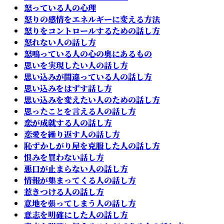
怒っている人の心理
怒りの感情をエネルギーに変える方法
怒りをコントロールするための話し方
怒れない人の話し方
怒鳴っている人の心の奥にあるもの
思いを実現したい人の話し方
思い込みが間違っている人の話し方
思い込みをはずす話し方
思い込みを変えたい人のための話し方
思ったことを言える人の話し方
恋が成就する人の話し方
恋愛を繰り返す人の話し方
恥ずかしがり屋を克服した人の話し方
恨みを買わない話し方
悪口が止まらない人の話し方
情報が集まってくる人の話し方
惹きつける人の話し方
意地を張ってしまう人の話し方
意志を明確にした人の話し方