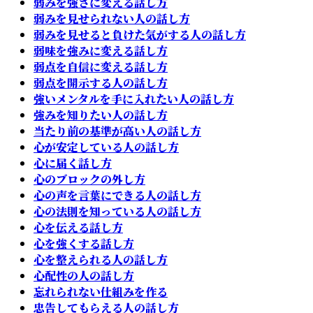
弱みを強さに変える話し方
弱みを見せられない人の話し方
弱みを見せると負けた気がする人の話し方
弱味を強みに変える話し方
弱点を自信に変える話し方
弱点を開示する人の話し方
強いメンタルを手に入れたい人の話し方
強みを知りたい人の話し方
当たり前の基準が高い人の話し方
心が安定している人の話し方
心に届く話し方
心のブロックの外し方
心の声を言葉にできる人の話し方
心の法則を知っている人の話し方
心を伝える話し方
心を強くする話し方
心を整えられる人の話し方
心配性の人の話し方
忘れられない仕組みを作る
忠告してもらえる人の話し方