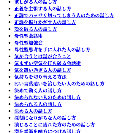
欲しがる人の話し方
正義を主張する人の話し方
正論でバッサリ切ってしまう人のための話し方
正論を振りかざす人の話し方
殻を破る人の話し方
母性型会話術
母性型勉強会
母性型思考を手に入れた人の話し方
気が合うとは話が合うこと
気まずい空気を打ち破る会話術
気を遣い過ぎる人の話し方
気持ちを切り替える方法
汚い言葉遣いを治したい人のための話し方
決めて動く人の話し方
決められない人のための話し方
決められる人の話し方
決める人の話し方
深刻になりがちな人の話し方
演じることに疲れた方のための話し方
潜在意識を味方につける話し方