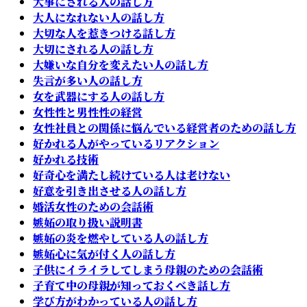
大事にされる人の話し方
大人になれない人の話し方
大切な人を惹きつける話し方
大切にされる人の話し方
大嫌いな自分を変えたい人の話し方
失言が多い人の話し方
女を武器にする人の話し方
女性性と男性性の経営
女性社員との関係に悩んでいる経営者のための話し方
好かれる人がやっているリアクション
好かれる技術
好奇心を満たし続けている人は老けない
好意を引き出させる人の話し方
婚活女性のための会話術
嫉妬の取り扱い説明書
嫉妬の炎を燃やしている人の話し方
嫉妬心に気が付く人の話し方
子供にイライラしてしまう母親のための会話術
子育て中の母親が知っておくべき話し方
学び方がわかっている人の話し方