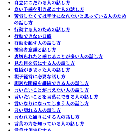
自立にこだわる人の話し方
良い予感を引き起こす人の話し方
苦労しなくては幸せになれないと思っている人のため
の話し方
行動する人のための話し方
行動できない口癖
行動を起す人の話し方
被害者意識と話し方
裏切られたと感じることが多い人の話し方
見た目を気にする人の話し方
覚悟がきまった人の話し方
親子経営に必要な話し方
親密な関係を継続できる人の話し方
言いたいことが言えない人の話し方
言いたいことを言葉にできる人の話し方
言いなりになってしまう人の話し方
言い切れる人の話し方
言われた通りにする人の話し方
言葉の力を知っている人の話し方
言葉は現実化する