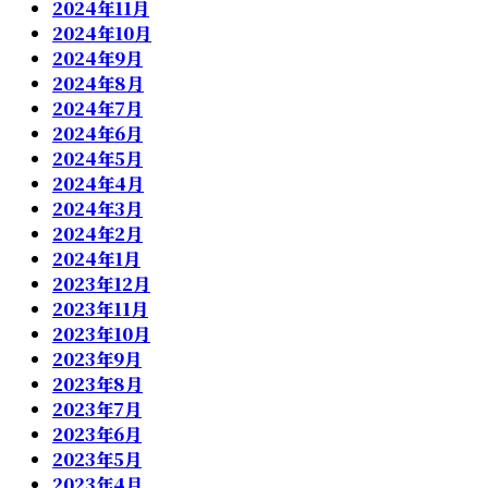
2024年11月
2024年10月
2024年9月
2024年8月
2024年7月
2024年6月
2024年5月
2024年4月
2024年3月
2024年2月
2024年1月
2023年12月
2023年11月
2023年10月
2023年9月
2023年8月
2023年7月
2023年6月
2023年5月
2023年4月