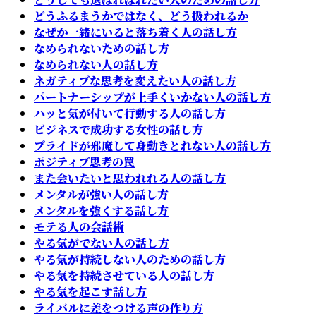
どうふるまうかではなく、どう扱われるか
なぜか一緒にいると落ち着く人の話し方
なめられないための話し方
なめられない人の話し方
ネガティブな思考を変えたい人の話し方
パートナーシップが上手くいかない人の話し方
ハッと気が付いて行動する人の話し方
ビジネスで成功する女性の話し方
プライドが邪魔して身動きとれない人の話し方
ポジティブ思考の罠
また会いたいと思われれる人の話し方
メンタルが強い人の話し方
メンタルを強くする話し方
モテる人の会話術
やる気がでない人の話し方
やる気が持続しない人のための話し方
やる気を持続させている人の話し方
やる気を起こす話し方
ライバルに差をつける声の作り方