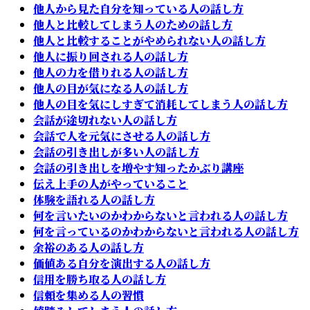
他人から見た自分を知っている人の話し方
他人と比較してしまう人のための話し方
他人と比較することがやめられない人の話し方
他人に振り回される人の話し方
他人の力を借りれる人の話し方
他人の目が気になる人の話し方
他人の目を気にしすぎて消耗してしまう人の話し方
会話が途切れない人の話し方
会話で人を元気にさせる人の話し方
会話の引き出しが多い人の話し方
会話の引き出しを増やす知ったかぶり講座
伝え上手の人がやっていること
体験を語れる人の話し方
何を言いたいのかわからないと言われる人の話し方
何を言っているのかわからないと言われる人の話し方
余裕のある人の話し方
価値ある自分を演出する人の話し方
信用を勝ち取る人の話し方
信頼を集める人の習慣