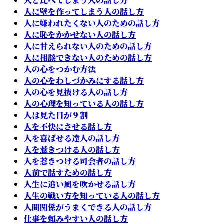
人と比べてしまう人の話し方
人に壁を作ってしまう人の話し方
人に嫌われたくない人のための話し方
人に恥をかかせない人の話し方
人に甘えられない人のための話し方
人に相談できない人のための話し方
人の心をつかむ方法
人の心をわしづかみにする話し方
人の心を見抜ける人の話し方
人の心理を知っている人の話し方
人は見た目が９割
人を不快にさせる話し方
人を喜ばせる達人の話し方
人を惹きつける人の話し方
人を惹きつける司会者の話し方
人前で話すための話し方
人生に追い風を吹かせる話し方
人生の戦い方を知っている人の話し方
人間関係がうまくできる人の話し方
仕事を頼みやすい人の話し方