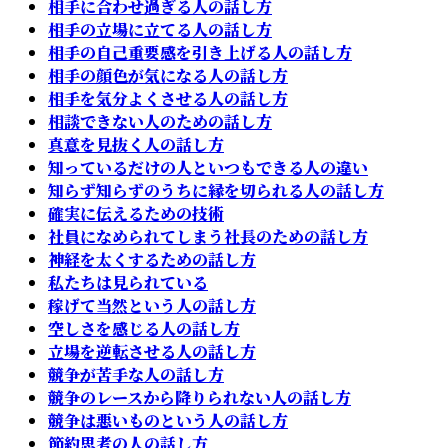
相手に合わせ過ぎる人の話し方
相手の立場に立てる人の話し方
相手の自己重要感を引き上げる人の話し方
相手の顔色が気になる人の話し方
相手を気分よくさせる人の話し方
相談できない人のための話し方
真意を見抜く人の話し方
知っているだけの人といつもできる人の違い
知らず知らずのうちに縁を切られる人の話し方
確実に伝えるための技術
社員になめられてしまう社長のための話し方
神経を太くするための話し方
私たちは見られている
稼げて当然という人の話し方
空しさを感じる人の話し方
立場を逆転させる人の話し方
競争が苦手な人の話し方
競争のレースから降りられない人の話し方
競争は悪いものという人の話し方
節約思考の人の話し方