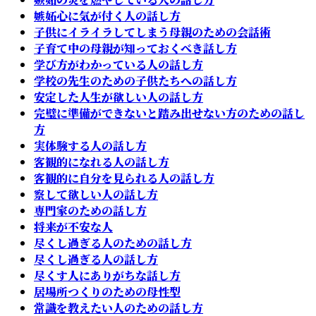
嫉妬心に気が付く人の話し方
子供にイライラしてしまう母親のための会話術
子育て中の母親が知っておくべき話し方
学び方がわかっている人の話し方
学校の先生のための子供たちへの話し方
安定した人生が欲しい人の話し方
完璧に準備ができないと踏み出せない方のための話し
方
実体験する人の話し方
客観的になれる人の話し方
客観的に自分を見られる人の話し方
察して欲しい人の話し方
専門家のための話し方
将来が不安な人
尽くし過ぎる人のための話し方
尽くし過ぎる人の話し方
尽くす人にありがちな話し方
居場所つくりのための母性型
常識を教えたい人のための話し方