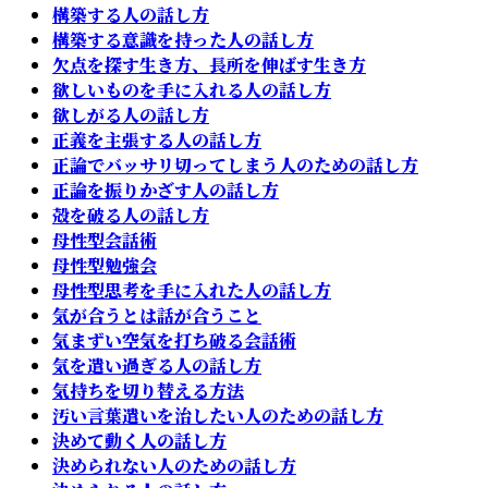
構築する人の話し方
構築する意識を持った人の話し方
欠点を探す生き方、長所を伸ばす生き方
欲しいものを手に入れる人の話し方
欲しがる人の話し方
正義を主張する人の話し方
正論でバッサリ切ってしまう人のための話し方
正論を振りかざす人の話し方
殻を破る人の話し方
母性型会話術
母性型勉強会
母性型思考を手に入れた人の話し方
気が合うとは話が合うこと
気まずい空気を打ち破る会話術
気を遣い過ぎる人の話し方
気持ちを切り替える方法
汚い言葉遣いを治したい人のための話し方
決めて動く人の話し方
決められない人のための話し方