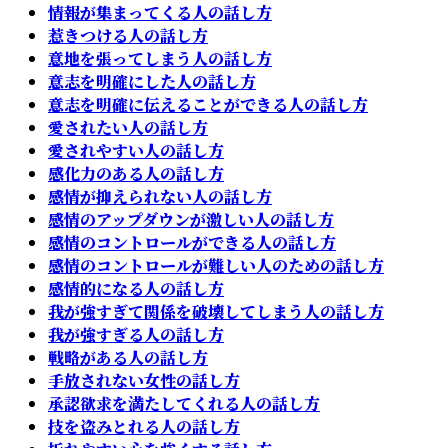
情報が集まってくる人の話し方
惹きつける人の話し方
意地を張ってしまう人の話し方
意志を明確にした人の話し方
意志を明確に伝えることができる人の話し方
愛されたい人の話し方
愛されやすい人の話し方
感化力のある人の話し方
感情が抑えられない人の話し方
感情のアップダウンが激しい人の話し方
感情のコントロールができる人の話し方
感情のコントロールが難しい人のための話し方
感情的になる人の話し方
我が強すぎて関係を破壊してしまう人の話し方
我が強すぎる人の話し方
戦略がある人の話し方
手放されない女性の話し方
承認欲求を満たしてくれる人の話し方
技を盗みとれる人の話し方