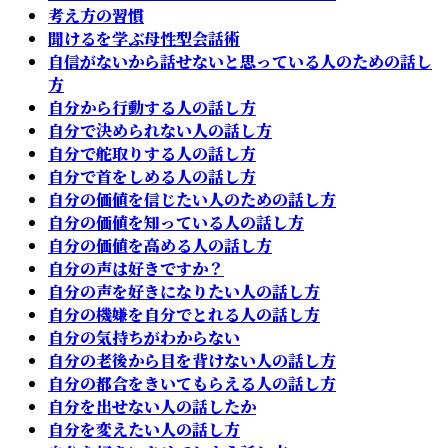
考え方の習慣
聞けるを学ぶ母性型会話術
自信がないから話せないと思っている人のための話し
方
自分から行動する人の話し方
自分で決められない人の話し方
自分で舵取りする人の話し方
自分で首をしめる人の話し方
自分の価値を信じたい人のための話し方
自分の価値を知っている人の話し方
自分の価値を高める人の話し方
自分の声は好きですか？
自分の声を好きになりたい人の話し方
自分の機嫌を自分でとれる人の話し方
自分の気持ちがわからない
自分の老後から目を背けない人の話し方
自分の都合をきいてもらえる人の話し方
自分を出せない人の話したか
自分を変えたい人の話し方