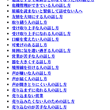
危機管理ができている人の話し方
原稿を読まないと緊張して話せない人へ
友情を大切にする人の話し方
取り繕う人の話し方
受け取り上手な人の話し方
受け取り上手になれる人の話し方
口癖を変えたい人の話し方
可愛げのある話し方
周囲に気を遣い過ぎる人の話し方
営業が苦手な人の話し方
器を大きくする話し方
境界線を引ける人の話し方
声が嫌いな人の話し方
声が届く人の話し方
声が聞きとりにくい人の話し方
売り込まずに売れる人の話し方
売り込まない営業
売り込みたくない人のための話し方
売り込むのが苦手な人の話し方