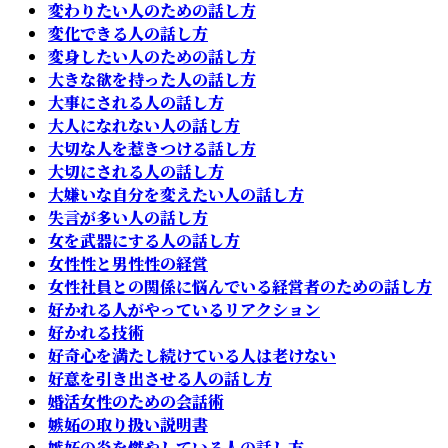
変わりたい人のための話し方
変化できる人の話し方
変身したい人のための話し方
大きな欲を持った人の話し方
大事にされる人の話し方
大人になれない人の話し方
大切な人を惹きつける話し方
大切にされる人の話し方
大嫌いな自分を変えたい人の話し方
失言が多い人の話し方
女を武器にする人の話し方
女性性と男性性の経営
女性社員との関係に悩んでいる経営者のための話し方
好かれる人がやっているリアクション
好かれる技術
好奇心を満たし続けている人は老けない
好意を引き出させる人の話し方
婚活女性のための会話術
嫉妬の取り扱い説明書
嫉妬の炎を燃やしている人の話し方