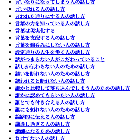
言いなりになってしまう人の話し方
言い切れる人の話し方
言われた通りにする人の話し方
言葉の力を知っている人の話し方
言葉は現実化する
言葉を支配する人の話し方
言葉を鵜呑みにしない人の話し方
設定通りの人生を歩く人の話し方
話がつまらない人がこだわっていること
話しが伝わらない人のための話し方
誘いを断れない人のための話し方
誘われると断れない人の話し方
誰かと比較して落ち込んでしまう人のための話し方
誰かに認めてもらいたい人の話し方
誰とでも付き合える人の話し方
誰にも頼れない人のための話し方
論路的に伝える人の話し方
謙遜し過ぎる人の話し方
講師になるための話し方
負けてない人の話し方