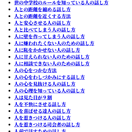
世の中学校のルールを知っている人の話し方
人との距離を縮める話し方
人との距離を近くする方法
人と安心させる人の話し方
人と比べてしまう人の話し方
人に壁を作ってしまう人の話し方
人に嫌われたくない人のための話し方
人に恥をかかせない人の話し方
人に甘えられない人のための話し方
人に相談できない人のための話し方
人の心をつかむ方法
人の心をわしづかみにする話し方
人の心を見抜ける人の話し方
人の心理を知っている人の話し方
人は見た目が９割
人を不快にさせる話し方
人を喜ばせる達人の話し方
人を惹きつける人の話し方
人を惹きつける司会者の話し方
人前で話すための話し方