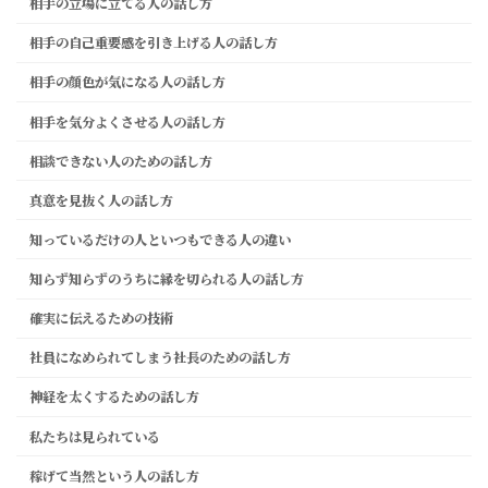
相手の立場に立てる人の話し方
相手の自己重要感を引き上げる人の話し方
相手の顔色が気になる人の話し方
相手を気分よくさせる人の話し方
相談できない人のための話し方
真意を見抜く人の話し方
知っているだけの人といつもできる人の違い
知らず知らずのうちに縁を切られる人の話し方
確実に伝えるための技術
社員になめられてしまう社長のための話し方
神経を太くするための話し方
私たちは見られている
稼げて当然という人の話し方