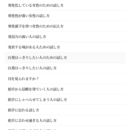
男性化している女性のための話し方
男性性が強い女性の話し方
男性部下を持つ女性のための伝え方
発信力の高い人の話し方
発表する場がある人ための話し方
白黒はっきりしたい人のための話し方
白黒はっきりしたい人の話し方
目を見られますか？
相手から信頼を得ていく人の話し方
相手にしゃべらせてしまう人の話し方
相手に伝わる話し方
相手に合わせ過ぎる人の話し方