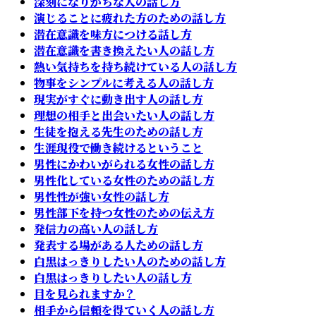
深刻になりがちな人の話し方
演じることに疲れた方のための話し方
潜在意識を味方につける話し方
潜在意識を書き換えたい人の話し方
熱い気持ちを持ち続けている人の話し方
物事をシンプルに考える人の話し方
現実がすぐに動き出す人の話し方
理想の相手と出会いたい人の話し方
生徒を抱える先生のための話し方
生涯現役で働き続けるということ
男性にかわいがられる女性の話し方
男性化している女性のための話し方
男性性が強い女性の話し方
男性部下を持つ女性のための伝え方
発信力の高い人の話し方
発表する場がある人ための話し方
白黒はっきりしたい人のための話し方
白黒はっきりしたい人の話し方
目を見られますか？
相手から信頼を得ていく人の話し方