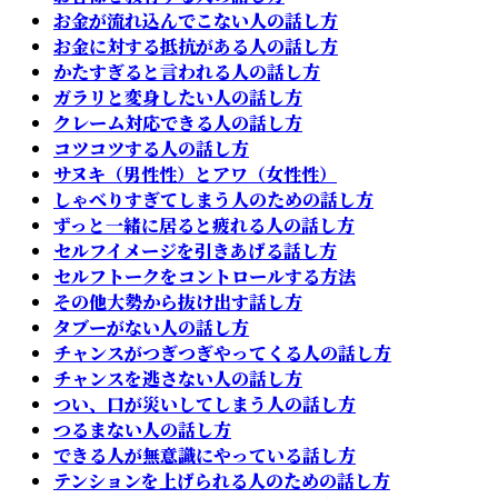
お金が流れ込んでこない人の話し方
お金に対する抵抗がある人の話し方
かたすぎると言われる人の話し方
ガラリと変身したい人の話し方
クレーム対応できる人の話し方
コツコツする人の話し方
サヌキ（男性性）とアワ（女性性）
しゃべりすぎてしまう人のための話し方
ずっと一緒に居ると疲れる人の話し方
セルフイメージを引きあげる話し方
セルフトークをコントロールする方法
その他大勢から抜け出す話し方
タブーがない人の話し方
チャンスがつぎつぎやってくる人の話し方
チャンスを逃さない人の話し方
つい、口が災いしてしまう人の話し方
つるまない人の話し方
できる人が無意識にやっている話し方
テンションを上げられる人のための話し方