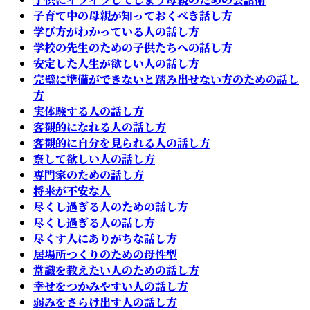
子育て中の母親が知っておくべき話し方
学び方がわかっている人の話し方
学校の先生のための子供たちへの話し方
安定した人生が欲しい人の話し方
完璧に準備ができないと踏み出せない方のための話し
方
実体験する人の話し方
客観的になれる人の話し方
客観的に自分を見られる人の話し方
察して欲しい人の話し方
専門家のための話し方
将来が不安な人
尽くし過ぎる人のための話し方
尽くし過ぎる人の話し方
尽くす人にありがちな話し方
居場所つくりのための母性型
常識を教えたい人のための話し方
幸せをつかみやすい人の話し方
弱みをさらけ出す人の話し方