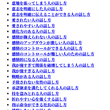
意地を張ってしまう人の話し方
意志を明確にした人の話し方
意志を明確に伝えることができる人の話し方
愛されたい人の話し方
愛されやすい人の話し方
感化力のある人の話し方
感情が抑えられない人の話し方
感情のアップダウンが激しい人の話し方
感情のコントロールができる人の話し方
感情のコントロールが難しい人のための話し方
感情的になる人の話し方
我が強すぎて関係を破壊してしまう人の話し方
我が強すぎる人の話し方
戦略がある人の話し方
手放されない女性の話し方
承認欲求を満たしてくれる人の話し方
技を盗みとれる人の話し方
折れやすい心を強くする話し方
指示命令ができる社長の話し方