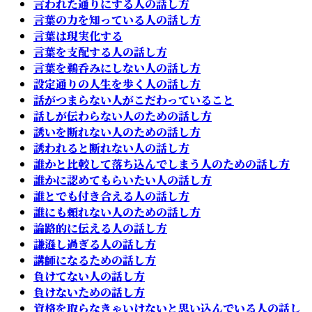
言われた通りにする人の話し方
言葉の力を知っている人の話し方
言葉は現実化する
言葉を支配する人の話し方
言葉を鵜呑みにしない人の話し方
設定通りの人生を歩く人の話し方
話がつまらない人がこだわっていること
話しが伝わらない人のための話し方
誘いを断れない人のための話し方
誘われると断れない人の話し方
誰かと比較して落ち込んでしまう人のための話し方
誰かに認めてもらいたい人の話し方
誰とでも付き合える人の話し方
誰にも頼れない人のための話し方
論路的に伝える人の話し方
謙遜し過ぎる人の話し方
講師になるための話し方
負けてない人の話し方
負けないための話し方
資格を取らなきゃいけないと思い込んでいる人の話し