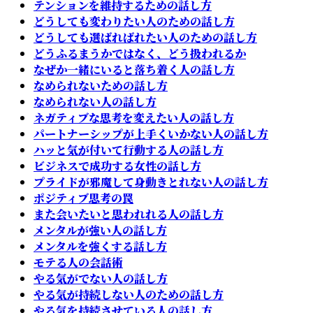
テンションを維持するための話し方
どうしても変わりたい人のための話し方
どうしても選ばればれたい人のための話し方
どうふるまうかではなく、どう扱われるか
なぜか一緒にいると落ち着く人の話し方
なめられないための話し方
なめられない人の話し方
ネガティブな思考を変えたい人の話し方
パートナーシップが上手くいかない人の話し方
ハッと気が付いて行動する人の話し方
ビジネスで成功する女性の話し方
プライドが邪魔して身動きとれない人の話し方
ポジティブ思考の罠
また会いたいと思われれる人の話し方
メンタルが強い人の話し方
メンタルを強くする話し方
モテる人の会話術
やる気がでない人の話し方
やる気が持続しない人のための話し方
やる気を持続させている人の話し方