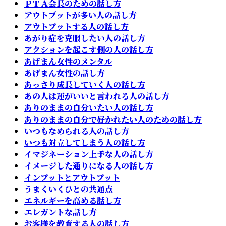
ＰＴＡ会長のための話し方
アウトプットが多い人の話し方
アウトプットする人の話し方
あがり症を克服したい人の話し方
アクションを起こす側の人の話し方
あげまん女性のメンタル
あげまん女性の話し方
あっさり成長していく人の話し方
あの人は運がいいと言われる人の話し方
ありのままの自分いたい人の話し方
ありのままの自分で好かれたい人のための話し方
いつもなめられる人の話し方
いつも対立してしまう人の話し方
イマジネーション上手な人の話し方
イメージした通りになる人の話し方
インプットとアウトプット
うまくいくひとの共通点
エネルギーを高める話し方
エレガントな話し方
お客様を教育する人の話し方