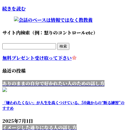
続きを読む
サイト内検索（例：怒りのコントロールetc）
検
索:
無料プレゼント受け取って下さい
最近の投稿
ありのままの自分で好かれたい人のための話し方
「嫌われたくない」が人生を高くつけている。50歳からの“断る練習”の
すすめ
2025年7月1日
イメージした通りになる人の話し方