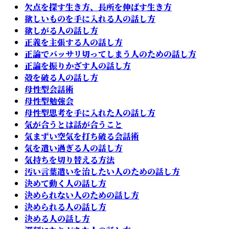
欠点を探す生き方、長所を伸ばす生き方
欲しいものを手に入れる人の話し方
欲しがる人の話し方
正義を主張する人の話し方
正論でバッサリ切ってしまう人のための話し方
正論を振りかざす人の話し方
殻を破る人の話し方
母性型会話術
母性型勉強会
母性型思考を手に入れた人の話し方
気が合うとは話が合うこと
気まずい空気を打ち破る会話術
気を遣い過ぎる人の話し方
気持ちを切り替える方法
汚い言葉遣いを治したい人のための話し方
決めて動く人の話し方
決められない人のための話し方
決められる人の話し方
決める人の話し方