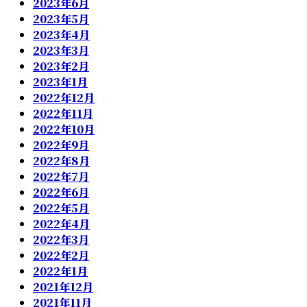
2023年6月
2023年5月
2023年4月
2023年3月
2023年2月
2023年1月
2022年12月
2022年11月
2022年10月
2022年9月
2022年8月
2022年7月
2022年6月
2022年5月
2022年4月
2022年3月
2022年2月
2022年1月
2021年12月
2021年11月