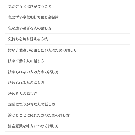
気が合うとは話が合うこと
気まずい空気を打ち破る会話術
気を遣い過ぎる人の話し方
気持ちを切り替える方法
汚い言葉遣いを治したい人のための話し方
決めて動く人の話し方
決められない人のための話し方
決められる人の話し方
決める人の話し方
深刻になりがちな人の話し方
演じることに疲れた方のための話し方
潜在意識を味方につける話し方