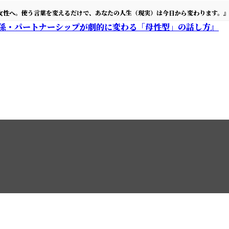
女性へ。使う言葉を変えるだけで、あなたの人生（現実）は今日から変わります。