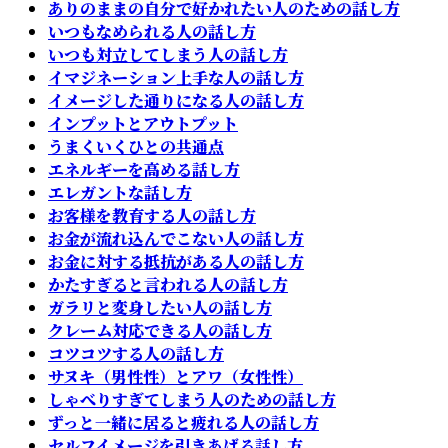
ありのままの自分で好かれたい人のための話し方
いつもなめられる人の話し方
いつも対立してしまう人の話し方
イマジネーション上手な人の話し方
イメージした通りになる人の話し方
インプットとアウトプット
うまくいくひとの共通点
エネルギーを高める話し方
エレガントな話し方
お客様を教育する人の話し方
お金が流れ込んでこない人の話し方
お金に対する抵抗がある人の話し方
かたすぎると言われる人の話し方
ガラリと変身したい人の話し方
クレーム対応できる人の話し方
コツコツする人の話し方
サヌキ（男性性）とアワ（女性性）
しゃべりすぎてしまう人のための話し方
ずっと一緒に居ると疲れる人の話し方
セルフイメージを引きあげる話し方