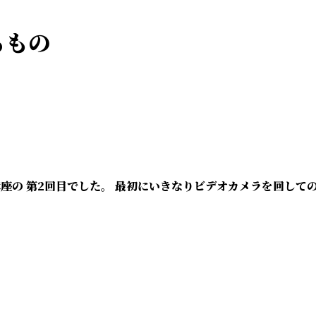
るもの
座の 第2回目でした。 最初にいきなりビデオカメラを回しての