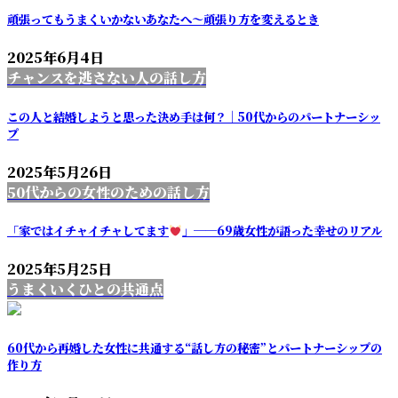
頑張ってもうまくいかないあなたへ～頑張り方を変えるとき
2025年6月4日
チャンスを逃さない人の話し方
この人と結婚しようと思った決め手は何？｜50代からのパートナーシッ
プ
2025年5月26日
50代からの女性のための話し方
「家ではイチャイチャしてます
」──69歳女性が語った幸せのリアル
2025年5月25日
うまくいくひとの共通点
60代から再婚した女性に共通する“話し方の秘密”とパートナーシップの
作り方