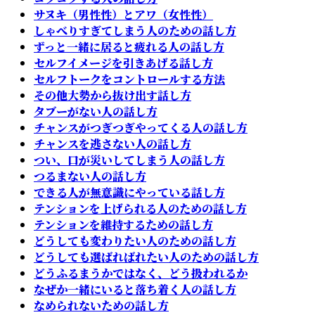
サヌキ（男性性）とアワ（女性性）
しゃべりすぎてしまう人のための話し方
ずっと一緒に居ると疲れる人の話し方
セルフイメージを引きあげる話し方
セルフトークをコントロールする方法
その他大勢から抜け出す話し方
タブーがない人の話し方
チャンスがつぎつぎやってくる人の話し方
チャンスを逃さない人の話し方
つい、口が災いしてしまう人の話し方
つるまない人の話し方
できる人が無意識にやっている話し方
テンションを上げられる人のための話し方
テンションを維持するための話し方
どうしても変わりたい人のための話し方
どうしても選ばればれたい人のための話し方
どうふるまうかではなく、どう扱われるか
なぜか一緒にいると落ち着く人の話し方
なめられないための話し方