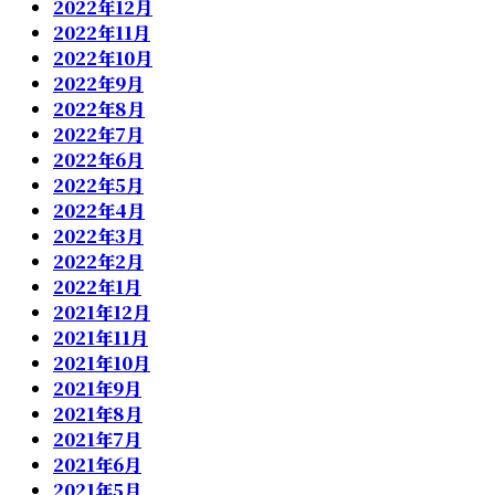
2022年12月
2022年11月
2022年10月
2022年9月
2022年8月
2022年7月
2022年6月
2022年5月
2022年4月
2022年3月
2022年2月
2022年1月
2021年12月
2021年11月
2021年10月
2021年9月
2021年8月
2021年7月
2021年6月
2021年5月