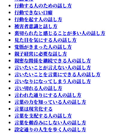
行動する人のための話し方
行動できない口癖
行動を起す人の話し方
被害者意識と話し方
裏切られたと感じることが多い人の話し方
見た目を気にする人の話し方
覚悟がきまった人の話し方
親子経営に必要な話し方
親密な関係を継続できる人の話し方
言いたいことが言えない人の話し方
言いたいことを言葉にできる人の話し方
言いなりになってしまう人の話し方
言い切れる人の話し方
言われた通りにする人の話し方
言葉の力を知っている人の話し方
言葉は現実化する
言葉を支配する人の話し方
言葉を鵜呑みにしない人の話し方
設定通りの人生を歩く人の話し方