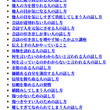
他人の力を借りれる人の話し方
他人の目が気になる人の話し方
他人の目を気にしすぎて消耗してしまう人の話し方
会話が途切れない人の話し方
会話で人を元気にさせる人の話し方
会話の引き出しが多い人の話し方
会話の引き出しを増やす知ったかぶり講座
伝え上手の人がやっていること
体験を語れる人の話し方
何を言いたいのかわからないと言われる人の話し方
何を言っているのかわからないと言われる人の話し方
余裕のある人の話し方
価値ある自分を演出する人の話し方
信用を勝ち取る人の話し方
信頼を集める人の習慣
値踏みしてしまう人の話し方
傷つかないための話し方
傷つきやすい人のための話し方
優しすぎてなめられてしまう人の話し方