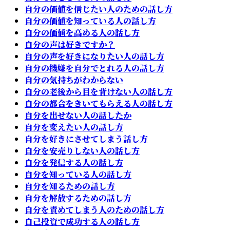
自分の価値を信じたい人のための話し方
自分の価値を知っている人の話し方
自分の価値を高める人の話し方
自分の声は好きですか？
自分の声を好きになりたい人の話し方
自分の機嫌を自分でとれる人の話し方
自分の気持ちがわからない
自分の老後から目を背けない人の話し方
自分の都合をきいてもらえる人の話し方
自分を出せない人の話したか
自分を変えたい人の話し方
自分を好きにさせてしまう話し方
自分を安売りしない人の話し方
自分を発信する人の話し方
自分を知っている人の話し方
自分を知るための話し方
自分を解放するための話し方
自分を責めてしまう人のための話し方
自己投資で成功する人の話し方