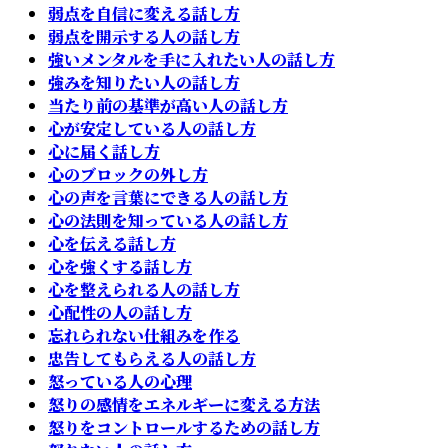
弱点を自信に変える話し方
弱点を開示する人の話し方
強いメンタルを手に入れたい人の話し方
強みを知りたい人の話し方
当たり前の基準が高い人の話し方
心が安定している人の話し方
心に届く話し方
心のブロックの外し方
心の声を言葉にできる人の話し方
心の法則を知っている人の話し方
心を伝える話し方
心を強くする話し方
心を整えられる人の話し方
心配性の人の話し方
忘れられない仕組みを作る
忠告してもらえる人の話し方
怒っている人の心理
怒りの感情をエネルギーに変える方法
怒りをコントロールするための話し方