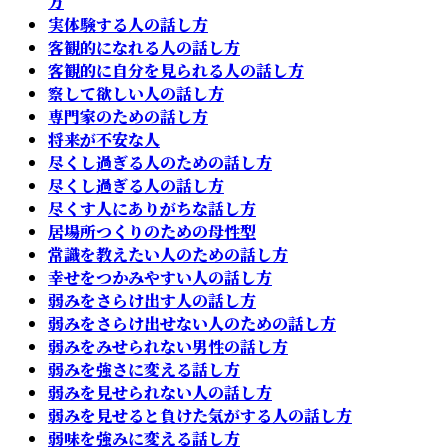
方
実体験する人の話し方
客観的になれる人の話し方
客観的に自分を見られる人の話し方
察して欲しい人の話し方
専門家のための話し方
将来が不安な人
尽くし過ぎる人のための話し方
尽くし過ぎる人の話し方
尽くす人にありがちな話し方
居場所つくりのための母性型
常識を教えたい人のための話し方
幸せをつかみやすい人の話し方
弱みをさらけ出す人の話し方
弱みをさらけ出せない人のための話し方
弱みをみせられない男性の話し方
弱みを強さに変える話し方
弱みを見せられない人の話し方
弱みを見せると負けた気がする人の話し方
弱味を強みに変える話し方