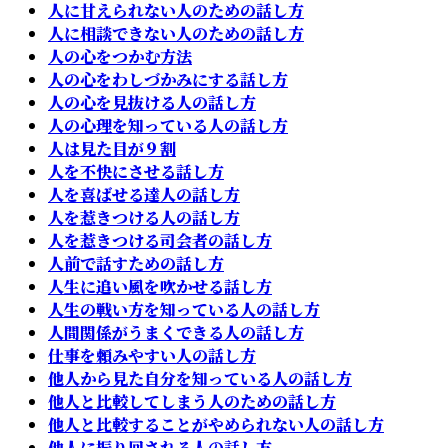
人に甘えられない人のための話し方
人に相談できない人のための話し方
人の心をつかむ方法
人の心をわしづかみにする話し方
人の心を見抜ける人の話し方
人の心理を知っている人の話し方
人は見た目が９割
人を不快にさせる話し方
人を喜ばせる達人の話し方
人を惹きつける人の話し方
人を惹きつける司会者の話し方
人前で話すための話し方
人生に追い風を吹かせる話し方
人生の戦い方を知っている人の話し方
人間関係がうまくできる人の話し方
仕事を頼みやすい人の話し方
他人から見た自分を知っている人の話し方
他人と比較してしまう人のための話し方
他人と比較することがやめられない人の話し方
他人に振り回される人の話し方