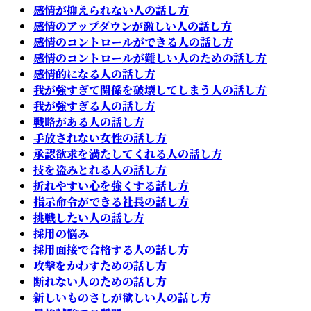
感情が抑えられない人の話し方
感情のアップダウンが激しい人の話し方
感情のコントロールができる人の話し方
感情のコントロールが難しい人のための話し方
感情的になる人の話し方
我が強すぎて関係を破壊してしまう人の話し方
我が強すぎる人の話し方
戦略がある人の話し方
手放されない女性の話し方
承認欲求を満たしてくれる人の話し方
技を盗みとれる人の話し方
折れやすい心を強くする話し方
指示命令ができる社長の話し方
挑戦したい人の話し方
採用の悩み
採用面接で合格する人の話し方
攻撃をかわすための話し方
断れない人のための話し方
新しいものさしが欲しい人の話し方