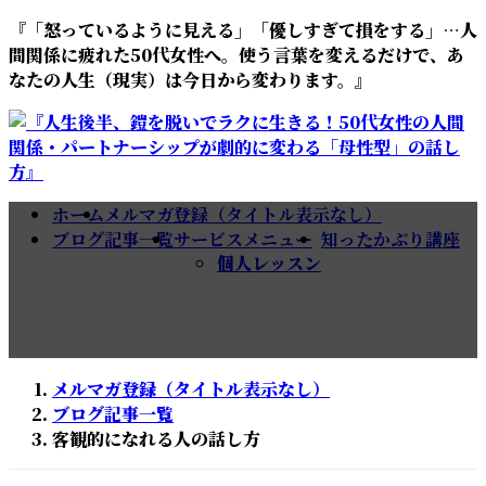
コ
ナ
『「怒っているように見える」「優しすぎて損をする」…人
ン
ビ
間関係に疲れた50代女性へ。使う言葉を変えるだけで、あ
テ
ゲ
なたの人生（現実）は今日から変わります。』
ン
ー
ツ
シ
へ
ョ
ス
ン
キ
に
ホーム
メルマガ登録（タイトル表示なし）
ブログ記事
ッ
移
ブログ記事一覧
サービスメニュー
知ったかぶり講座
一
プ
動
個人レッスン
覧
メルマガ登録（タイトル表示なし）
ブログ記事一覧
客観的になれる人の話し方