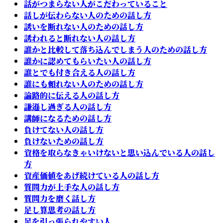
話がつまらない人がこだわっていること
話しが伝わらない人のための話し方
誘いを断れない人のための話し方
誘われると断れない人の話し方
誰かと比較して落ち込んでしまう人のための話し方
誰かに認めてもらいたい人の話し方
誰とでも付き合える人の話し方
誰にも頼れない人のための話し方
論路的に伝える人の話し方
謙遜し過ぎる人の話し方
講師になるための話し方
負けてない人の話し方
負けないための話し方
資格を取らなきゃいけないと思い込んでいる人の話し
方
資産価値をあげ続けている人の話し方
質問力が上手な人の話し方
質問力を磨く話し方
足し算思考の話し方
足を引っ張られやすい人