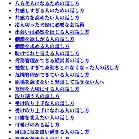
八方美人になるための話し方
共感しすぎる人のための話し方
共感力を高めたい人の話し方
冷え切った夫婦に必要な会話術
出会いは必然を信じる人の話し方
刺激を欲しがる人の話し方
刺激を求める人の話し方
助けてねと言える人の話し方
労務管理ができる経営者の話し方
勉強しすぎて身動きとれなくなった人の話し方
危機管理ができている人の話し方
原稿を読まないと緊張して話せない人へ
友情を大切にする人の話し方
取り繕う人の話し方
受け取り上手な人の話し方
受け取り上手になれる人の話し方
口癖を変えたい人の話し方
可愛げのある話し方
周囲に気を遣い過ぎる人の話し方
営業が苦手な人の話し方