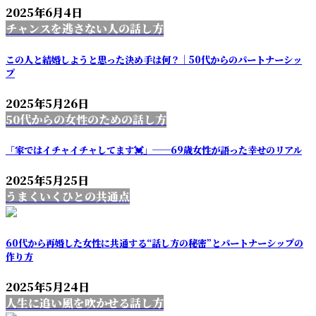
2025年6月4日
チャンスを逃さない人の話し方
この人と結婚しようと思った決め手は何？｜50代からのパートナーシッ
プ
2025年5月26日
50代からの女性のための話し方
「家ではイチャイチャしてます💓」──69歳女性が語った幸せのリアル
2025年5月25日
うまくいくひとの共通点
60代から再婚した女性に共通する“話し方の秘密”とパートナーシップの
作り方
2025年5月24日
人生に追い風を吹かせる話し方