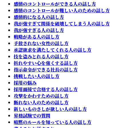
感情のコントロールができる人の話し方
感情のコントロールが難しい人のための話し方
感情的になる人の話し方
我が強すぎて関係を破壊してしまう人の話し方
我が強すぎる人の話し方
戦略がある人の話し方
手放されない女性の話し方
承認欲求を満たしてくれる人の話し方
技を盗みとれる人の話し方
折れやすい心を強くする話し方
指示命令ができる社長の話し方
挑戦したい人の話し方
採用の悩み
採用面接で合格する人の話し方
攻撃をかわすための話し方
断れない人のための話し方
新しいものさしが欲しい人の話し方
昇格試験での質問
暗黙のルールを知っている人の話し方