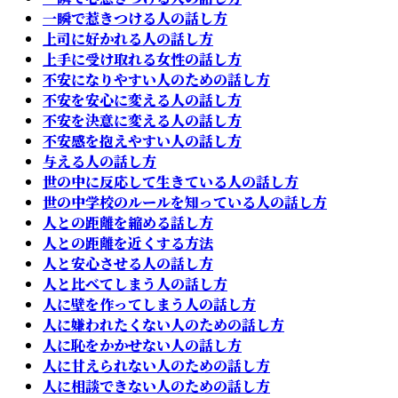
一瞬で惹きつける人の話し方
上司に好かれる人の話し方
上手に受け取れる女性の話し方
不安になりやすい人のための話し方
不安を安心に変える人の話し方
不安を決意に変える人の話し方
不安感を抱えやすい人の話し方
与える人の話し方
世の中に反応して生きている人の話し方
世の中学校のルールを知っている人の話し方
人との距離を縮める話し方
人との距離を近くする方法
人と安心させる人の話し方
人と比べてしまう人の話し方
人に壁を作ってしまう人の話し方
人に嫌われたくない人のための話し方
人に恥をかかせない人の話し方
人に甘えられない人のための話し方
人に相談できない人のための話し方