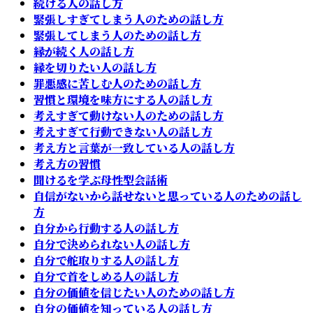
続ける人の話し方
緊張しすぎてしまう人のための話し方
緊張してしまう人のための話し方
縁が続く人の話し方
縁を切りたい人の話し方
罪悪感に苦しむ人のための話し方
習慣と環境を味方にする人の話し方
考えすぎて動けない人のための話し方
考えすぎて行動できない人の話し方
考え方と言葉が一致している人の話し方
考え方の習慣
聞けるを学ぶ母性型会話術
自信がないから話せないと思っている人のための話し
方
自分から行動する人の話し方
自分で決められない人の話し方
自分で舵取りする人の話し方
自分で首をしめる人の話し方
自分の価値を信じたい人のための話し方
自分の価値を知っている人の話し方