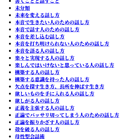
書くことと話すこと
未分類
未来を変える話し方
本音で生きたい人のための話し方
本音で話す人のための話し方
本音を差し込む話し方
本音を打ち明けられない人のための話し方
本音を語る人の話し方
楽々と実現する人の話し方
楽しんではいけないと思っている人の話し方
構築する人の話し方
構築する意識を持った人の話し方
欠点を探す生き方、長所を伸ばす生き方
欲しいものを手に入れる人の話し方
欲しがる人の話し方
正義を主張する人の話し方
正論でバッサリ切ってしまう人のための話し方
正論を振りかざす人の話し方
殻を破る人の話し方
母性型会話術