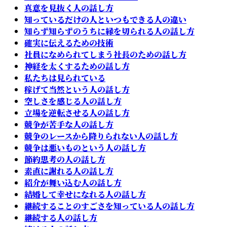
真意を見抜く人の話し方
知っているだけの人といつもできる人の違い
知らず知らずのうちに縁を切られる人の話し方
確実に伝えるための技術
社員になめられてしまう社長のための話し方
神経を太くするための話し方
私たちは見られている
稼げて当然という人の話し方
空しさを感じる人の話し方
立場を逆転させる人の話し方
競争が苦手な人の話し方
競争のレースから降りられない人の話し方
競争は悪いものという人の話し方
節約思考の人の話し方
素直に謝れる人の話し方
紹介が舞い込む人の話し方
結婚して幸せになれる人の話し方
継続することのすごさを知っている人の話し方
継続する人の話し方