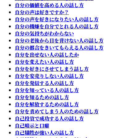
自分の価値を高める人の話し方
自分の声は好きですか？
自分の声を好きになりたい人の話し方
自分の機嫌を自分でとれる人の話し方
自分の気持ちがわからない
自分の老後から目を背けない人の話し方
自分の都合をきいてもらえる人の話し方
自分を出せない人の話したか
自分を変えたい人の話し方
自分を好きにさせてしまう話し方
自分を安売りしない人の話し方
自分を発信する人の話し方
自分を知っている人の話し方
自分を知るための話し方
自分を解放するための話し方
自分を責めてしまう人のための話し方
自己投資で成功する人の話し方
自己暗示と口癖
自己犠牲が強い人の話し方