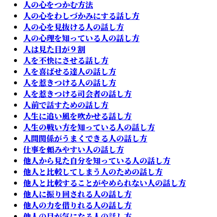
人の心をつかむ方法
人の心をわしづかみにする話し方
人の心を見抜ける人の話し方
人の心理を知っている人の話し方
人は見た目が９割
人を不快にさせる話し方
人を喜ばせる達人の話し方
人を惹きつける人の話し方
人を惹きつける司会者の話し方
人前で話すための話し方
人生に追い風を吹かせる話し方
人生の戦い方を知っている人の話し方
人間関係がうまくできる人の話し方
仕事を頼みやすい人の話し方
他人から見た自分を知っている人の話し方
他人と比較してしまう人のための話し方
他人と比較することがやめられない人の話し方
他人に振り回される人の話し方
他人の力を借りれる人の話し方
他人の目が気になる人の話し方