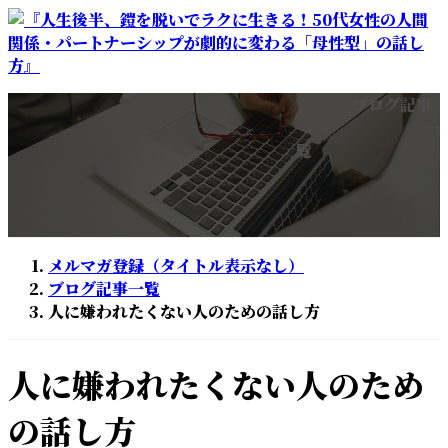
ホーム
メルマガ登録（タイトル表示なし）
ブログ記事
ブログ記事一覧
サービスメニュー
知ったかぶり講座
一
個人レッスン
覧
メルマガ登録（タイトル表示なし）
ブログ記事一覧
人に嫌われたくない人のための話し方
人に嫌われたくない人のため
の話し方