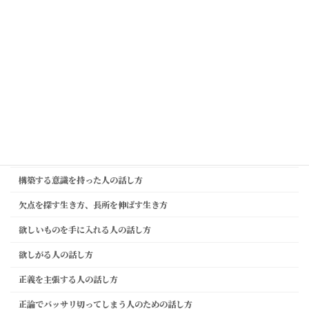
本音で話す人のための話し方
本音を差し込む話し方
本音を打ち明けられない人のための話し方
本音を語る人の話し方
楽々と実現する人の話し方
楽しんではいけないと思っている人の話し方
構築する人の話し方
構築する意識を持った人の話し方
欠点を探す生き方、長所を伸ばす生き方
欲しいものを手に入れる人の話し方
欲しがる人の話し方
正義を主張する人の話し方
正論でバッサリ切ってしまう人のための話し方