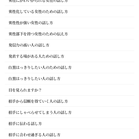
男性にかわいがられる女性の話し方
男性化している女性のための話し方
男性性が強い女性の話し方
男性部下を持つ女性のための伝え方
発信力の高い人の話し方
発表する場がある人ための話し方
白黒はっきりしたい人のための話し方
白黒はっきりしたい人の話し方
目を見られますか？
相手から信頼を得ていく人の話し方
相手にしゃべらせてしまう人の話し方
相手に伝わる話し方
相手に合わせ過ぎる人の話し方