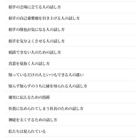
相手の立場に立てる人の話し方
相手の自己重要感を引き上げる人の話し方
相手の顔色が気になる人の話し方
相手を気分よくさせる人の話し方
相談できない人のための話し方
真意を見抜く人の話し方
知っているだけの人といつもできる人の違い
知らず知らずのうちに縁を切られる人の話し方
確実に伝えるための技術
社員になめられてしまう社長のための話し方
神経を太くするための話し方
私たちは見られている