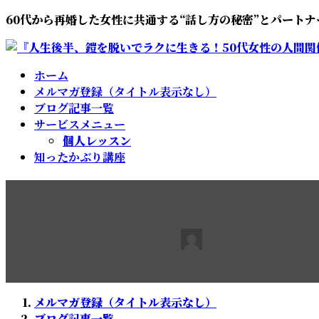
コ
ナ
60代から再婚した女性に共通する“話し方の秘密”とパート
ン
ビ
テ
ゲ
ン
ー
ホーム
ツ
シ
メルマガ登録（タイトル表示なし）
へ
ョ
ブログ記事一覧
ス
ン
サービスメニュー
キ
に
個人レッスン
ッ
移
知ったかぶり講座
プ
動
60代から再婚した女性に共通
最
2025年5月24日
2025年5月24日
池田弘子
終
更
新
日
メルマガ登録（タイトル表示なし）
時
ブログ記事一覧