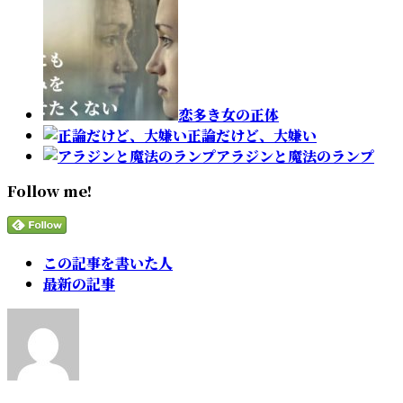
恋多き女の正体
正論だけど、大嫌い
アラジンと魔法のランプ
Follow me!
The
この記事を書いた人
following
最新の記事
two
tabs
change
content
below.