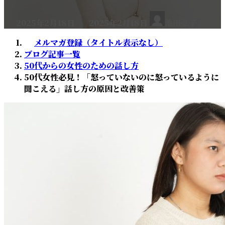
最
2025年2月18日
2025年2月18日
池田弘子
終
更
メルマガ登録（タイトル表示なし）
新
ブログ記事一覧
日
50代からの女性のための話し方
時
50代女性必見！「怒っていないのに怒っているように
:
聞こえる」話し方の原因と改善策