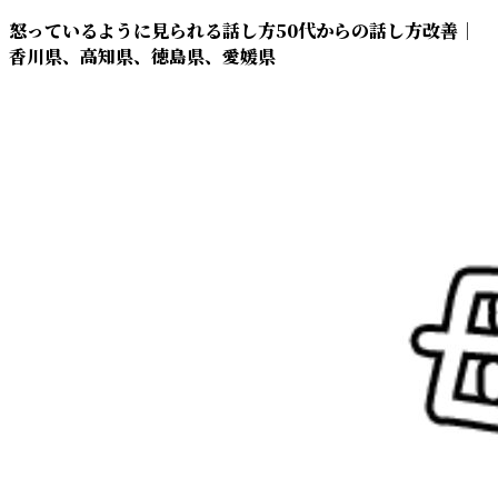
コ
ナ
怒っているように見られる話し方50代からの話し方改善｜
ン
ビ
香川県、高知県、徳島県、愛媛県
テ
ゲ
ン
ー
ツ
シ
へ
ョ
ス
ン
キ
に
ッ
移
プ
動