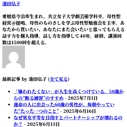
池田弘子
愛媛県今治市生まれ。共立女子大学劇芸術学科卒。母性型
経営＠提唱。母性のものさしを学ぶ母性型勉強会を主宰。あ
なたから買いたい、あなたにまた会いたいと思ってもらえる
話す力を個人指導。話し方を指導して40年。研修、講演回
数は1500回を超える。
最新記事 by 池田弘子
(
全て見る
)
「嫌われたくない」が人生を高くつけている。50歳か
らの“断る練習”のすすめ
- 2025年7月1日
運命の人に出会った60歳の男性が、毎朝やってい
た“たった一つのこと”
- 2025年6月16日
なぜ男女平等を目指すとパートナーシップが壊れるの
か？
- 2025年6月13日