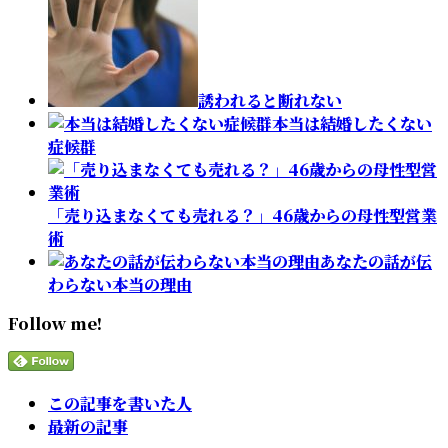
誘われると断れない
本当は結婚したくない
症候群
「売り込まなくても売れる？」46歳からの母性型営業
術
あなたの話が伝
わらない本当の理由
Follow me!
The
この記事を書いた人
following
最新の記事