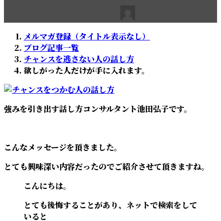
最
2022年6月11日
2022年6月11日
池田弘子
終
更
メルマガ登録（タイトル表示なし）
新
ブログ記事一覧
日
チャンスを逃さない人の話し方
時
欲しがった人だけが手に入れます。
:
強みを引き出す話し方コンサルタント池田弘子です。
こんなメッセージを頂きました。
とても興味深い内容だったのでご紹介させて頂きますね。
こんにちは。
とても後悔することがあり、ネットで検索をして
いると