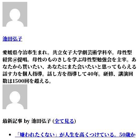
two
tabs
change
content
below.
池田弘子
愛媛県今治市生まれ。共立女子大学劇芸術学科卒。母性型
経営＠提唱。母性のものさしを学ぶ母性型勉強会を主宰。あ
なたから買いたい、あなたにまた会いたいと思ってもらえる
話す力を個人指導。話し方を指導して40年。研修、講演回
数は1500回を超える。
最新記事 by 池田弘子
(
全て見る
)
「嫌われたくない」が人生を高くつけている。50歳か