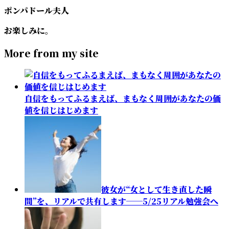
ポンパドール夫人
お楽しみに。
More from my site
自信をもってふるまえば、まもなく周囲があなたの価
値を信じはじめます
彼女が“女として生き直した瞬
間”を、リアルで共有します──5/25リアル勉強会へ