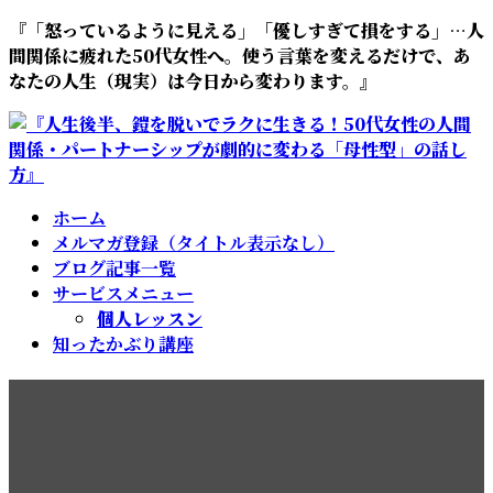
コ
ナ
『「怒っているように見える」「優しすぎて損をする」…人
ン
ビ
間関係に疲れた50代女性へ。使う言葉を変えるだけで、あ
テ
ゲ
なたの人生（現実）は今日から変わります。』
ン
ー
ツ
シ
へ
ョ
ス
ン
キ
に
ホーム
ッ
移
メルマガ登録（タイトル表示なし）
プ
動
ブログ記事一覧
サービスメニュー
個人レッスン
知ったかぶり講座
欲しがった人だけが手に入れ
ます。