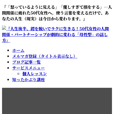
コ
ナ
『「怒っているように見える」「優しすぎて損をする」…人
ン
ビ
間関係に疲れた50代女性へ。使う言葉を変えるだけで、あ
テ
ゲ
なたの人生（現実）は今日から変わります。』
ン
ー
ツ
シ
へ
ョ
ス
ン
キ
に
ホーム
ッ
移
メルマガ登録（タイトル表示なし）
プ
動
ブログ記事一覧
サービスメニュー
個人レッスン
知ったかぶり講座
不安が現実になる仕組み|心を
つかむ話し方,あがり症克服｜