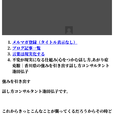
香川県の強みを引き出す話し
方コンサルタント池田弘子
最
2019年10月26日
2020年1月20日
池田弘子
終
更
メルマガ登録（タイトル表示なし）
新
ブログ記事一覧
日
言葉は現実化する
時
不安が現実になる仕組み|心をつかむ話し方,あがり症
:
克服｜香川県の強みを引き出す話し方コンサルタント
池田弘子
強みを引き出す
話し方コンサルタント池田弘子です。
これからきっとこんなことが襲ってくるだろうからその時ど