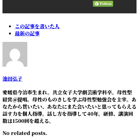
The
この記事を書いた人
following
最新の記事
two
tabs
change
content
below.
池田弘子
愛媛県今治市生まれ。共立女子大学劇芸術学科卒。母性型
経営＠提唱。母性のものさしを学ぶ母性型勉強会を主宰。あ
なたから買いたい、あなたにまた会いたいと思ってもらえる
話す力を個人指導。話し方を指導して40年。研修、講演回
数は1500回を超える。
No related posts.