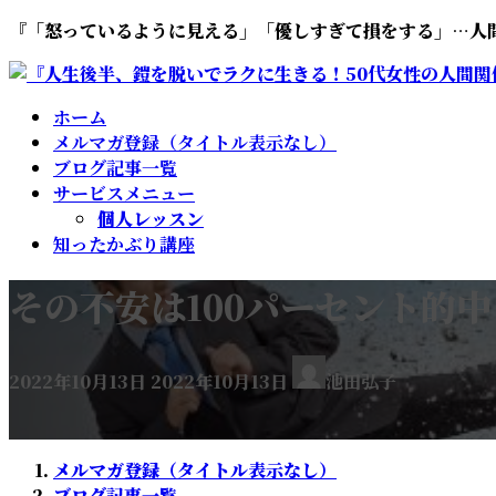
コ
ナ
『「怒っているように見える」「優しすぎて損をする」…人
ン
ビ
テ
ゲ
ン
ー
ホーム
ツ
シ
メルマガ登録（タイトル表示なし）
へ
ョ
ブログ記事一覧
ス
ン
サービスメニュー
キ
に
個人レッスン
ッ
移
知ったかぶり講座
プ
動
その不安は100パーセント的
最
2022年10月13日
2022年10月13日
池田弘子
終
更
新
日
メルマガ登録（タイトル表示なし）
時
ブログ記事一覧