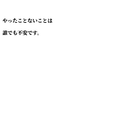
やったことないことは
誰でも不安です。
そして
できるかどうかは
やってみないとわからない
これが、事実です。
やったことないことは
まずはやってみることで