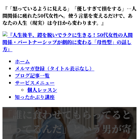
『「怒っているように見える」「優しすぎて損をする」…人
間関係に疲れた50代女性へ。使う言葉を変えるだけで、あ
なたの人生（現実）は今日から変わります。』
ホーム
メルマガ登録（タイトル表示なし）
ブログ記事一覧
サービスメニュー
個人レッスン
知ったかぶり講座
「誰に食わせてもらってると
思ってるんだ」という男が寄