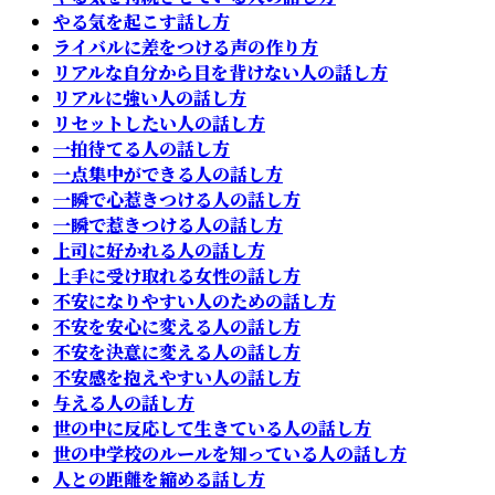
やる気を起こす話し方
ライバルに差をつける声の作り方
リアルな自分から目を背けない人の話し方
リアルに強い人の話し方
リセットしたい人の話し方
一拍待てる人の話し方
一点集中ができる人の話し方
一瞬で心惹きつける人の話し方
一瞬で惹きつける人の話し方
上司に好かれる人の話し方
上手に受け取れる女性の話し方
不安になりやすい人のための話し方
不安を安心に変える人の話し方
不安を決意に変える人の話し方
不安感を抱えやすい人の話し方
与える人の話し方
世の中に反応して生きている人の話し方
世の中学校のルールを知っている人の話し方
人との距離を縮める話し方