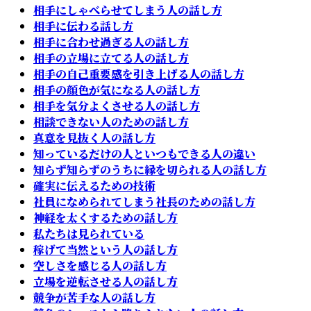
相手にしゃべらせてしまう人の話し方
相手に伝わる話し方
相手に合わせ過ぎる人の話し方
相手の立場に立てる人の話し方
相手の自己重要感を引き上げる人の話し方
相手の顔色が気になる人の話し方
相手を気分よくさせる人の話し方
相談できない人のための話し方
真意を見抜く人の話し方
知っているだけの人といつもできる人の違い
知らず知らずのうちに縁を切られる人の話し方
確実に伝えるための技術
社員になめられてしまう社長のための話し方
神経を太くするための話し方
私たちは見られている
稼げて当然という人の話し方
空しさを感じる人の話し方
立場を逆転させる人の話し方
競争が苦手な人の話し方