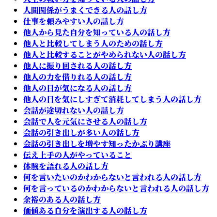
人間関係がうまくできる人の話し方
仕事を頼みやすい人の話し方
他人から見た自分を知っている人の話し方
他人と比較してしまう人のための話し方
他人と比較することがやめられない人の話し方
他人に振り回される人の話し方
他人の力を借りれる人の話し方
他人の目が気になる人の話し方
他人の目を気にしすぎて消耗してしまう人の話し方
会話が途切れない人の話し方
会話で人を元気にさせる人の話し方
会話の引き出しが多い人の話し方
会話の引き出しを増やす知ったかぶり講座
伝え上手の人がやっていること
体験を語れる人の話し方
何を言いたいのかわからないと言われる人の話し方
何を言っているのかわからないと言われる人の話し方
余裕のある人の話し方
価値ある自分を演出する人の話し方