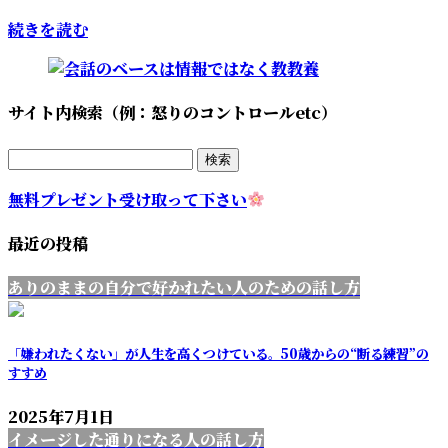
続きを読む
サイト内検索（例：怒りのコントロールetc）
検
索:
無料プレゼント受け取って下さい
最近の投稿
ありのままの自分で好かれたい人のための話し方
「嫌われたくない」が人生を高くつけている。50歳からの“断る練習”の
すすめ
2025年7月1日
イメージした通りになる人の話し方