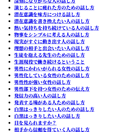
深刻になりがちな人の話し方
演じることに疲れた方のための話し方
潜在意識を味方につける話し方
潜在意識を書き換えたい人の話し方
熱い気持ちを持ち続けている人の話し方
物事をシンプルに考える人の話し方
現実がすぐに動き出す人の話し方
理想の相手と出会いたい人の話し方
生徒を抱える先生のための話し方
生涯現役で働き続けるということ
男性にかわいがられる女性の話し方
男性化している女性のための話し方
男性性が強い女性の話し方
男性部下を持つ女性のための伝え方
発信力の高い人の話し方
発表する場がある人ための話し方
白黒はっきりしたい人のための話し方
白黒はっきりしたい人の話し方
目を見られますか？
相手から信頼を得ていく人の話し方