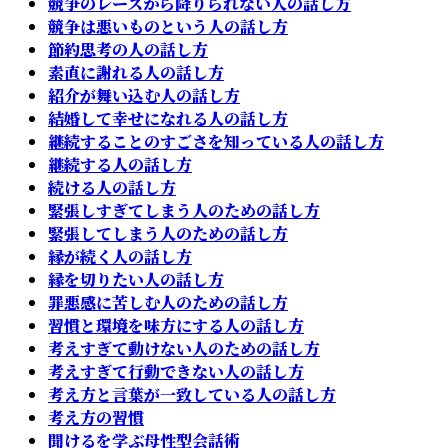
競争のレースから降りられない人の話し方
競争は悪いものという人の話し方
節約思考の人の話し方
素直に謝れる人の話し方
紹介が舞い込む人の話し方
結婚して幸せになれる人の話し方
継続することのすごさを知っている人の話し方
継続する人の話し方
続ける人の話し方
緊張しすぎてしまう人のための話し方
緊張してしまう人のための話し方
縁が続く人の話し方
縁を切りたい人の話し方
罪悪感に苦しむ人のための話し方
習慣と環境を味方にする人の話し方
考えすぎて動けない人のための話し方
考えすぎて行動できない人の話し方
考え方と言葉が一致している人の話し方
考え方の習慣
聞けるを学ぶ母性型会話術