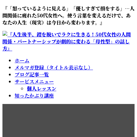
コ
ナ
『「怒っているように見える」「優しすぎて損をする」…人
ン
ビ
間関係に疲れた50代女性へ。使う言葉を変えるだけで、あ
テ
ゲ
なたの人生（現実）は今日から変わります。』
ン
ー
ツ
シ
へ
ョ
ス
ン
キ
に
ホーム
ッ
移
メルマガ登録（タイトル表示なし）
プ
動
ブログ記事一覧
サービスメニュー
個人レッスン
知ったかぶり講座
ブログ記事一覧