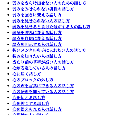
弱みをさらけ出せない人のための話し方
弱みをみせられない男性の話し方
弱みを強さに変える話し方
弱みを見せられない人の話し方
弱みを見せると負けた気がする人の話し方
弱味を強みに変える話し方
弱点を自信に変える話し方
弱点を開示する人の話し方
強いメンタルを手に入れたい人の話し方
強みを知りたい人の話し方
当たり前の基準が高い人の話し方
心が安定している人の話し方
心に届く話し方
心のブロックの外し方
心の声を言葉にできる人の話し方
心の法則を知っている人の話し方
心を伝える話し方
心を強くする話し方
心を整えられる人の話し方