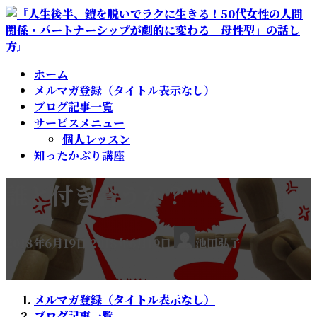
コ
ナ
ン
ビ
テ
ゲ
ン
ー
ホーム
ツ
シ
メルマガ登録（タイトル表示なし）
へ
ョ
ブログ記事一覧
ス
ン
サービスメニュー
キ
に
個人レッスン
ッ
移
知ったかぶり講座
プ
動
誰と付き合うか？
最
2018年6月19日
2018年6月19日
池田弘子
終
更
新
日
メルマガ登録（タイトル表示なし）
時
ブログ記事一覧