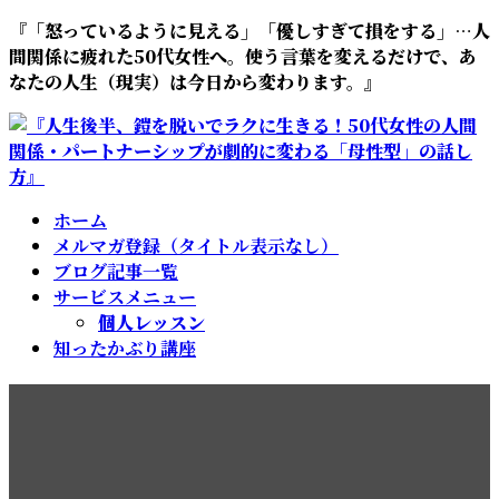
コ
ナ
『「怒っているように見える」「優しすぎて損をする」…人
ン
ビ
間関係に疲れた50代女性へ。使う言葉を変えるだけで、あ
テ
ゲ
なたの人生（現実）は今日から変わります。』
ン
ー
ツ
シ
へ
ョ
ス
ン
キ
に
ホーム
ッ
移
メルマガ登録（タイトル表示なし）
プ
動
ブログ記事一覧
サービスメニュー
個人レッスン
知ったかぶり講座
人に嫌われてしまう人は同じ
パターンを繰り返しているん