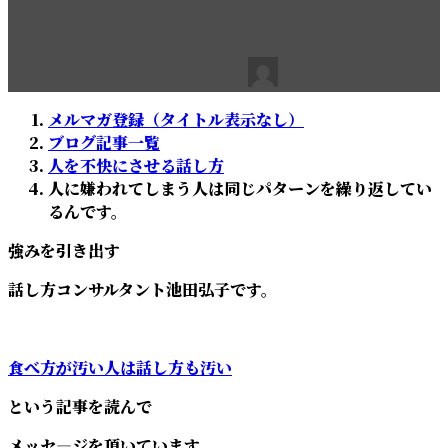
です。
最
2021年3月30日
2021年3月30日
池田弘子
終
更
メルマガ登録（タイトル表示なし）
新
ブログ記事一覧
日
人を不快にさせる話し方
時
人に嫌われてしまう人は同じパターンを繰り返してい
:
るんです。
強みを引き出す
話し方コンサルタント池田弘子です。
食べ方が汚い人は話し方も汚い
という記事を読んで
メッセ―ジを頂いています。