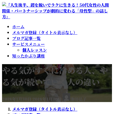
コ
ナ
ン
ビ
テ
ゲ
ン
ー
ホーム
ツ
シ
メルマガ登録（タイトル表示なし）
へ
ョ
ブログ記事一覧
ス
ン
サービスメニュー
キ
に
個人レッスン
ッ
移
知ったかぶり講座
プ
動
やる気がすぐに冷める人、や
る気が続いていく人の違い
最
2018年1月30日
2018年1月30日
池田弘子
終
更
メルマガ登録（タイトル表示なし）
新