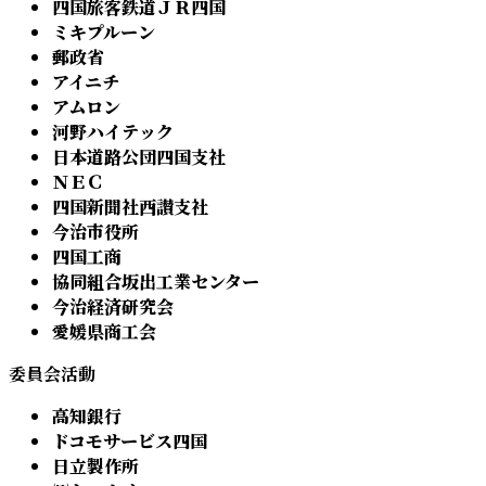
四国旅客鉄道ＪＲ四国
ミキプルーン
郵政省
アイニチ
アムロン
河野ハイテック
日本道路公団四国支社
ＮＥＣ
四国新聞社西讃支社
今治市役所
四国工商
協同組合坂出工業センター
今治経済研究会
愛媛県商工会
委員会活動
高知銀行
ドコモサービス四国
日立製作所