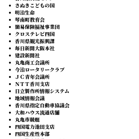
さぬきこどもの国
明治生命
琴南町教育会
簡易保険福祉事業団
クロステレビ四国
香川県観光振興課
毎日新聞大阪本社
建設新聞社
丸亀商工会議所
今治ロータリークラブ
ＪＣ青年会議所
ＮＴＴ香川支店
日立製作所情報システム
地域情報会議
香川県指定自動車協議会
大和ハウス流通店舗
丸亀市競艇
四国電力池田支店
四国生産性本部