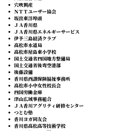
穴吹興産
ＮＴＴユーザー協会
坂出東洋埠頭
ＪＡ香川県
ＪＡ香川県エネルギーサービス
伊予三島経済クラブ
高松市水道局
高松市屋島東小学校
国土交通省四国地方整備局
国土交通省後弯空港部
後藤設備
香川県西讃保険福祉事務所
高松市小中女性校長会
四国労働金庫
津山広域事務組合
ＪＡ香川アグリティ研修センター
つとむ塾
香川ヨガ同友会
香川県高松高等技術学校