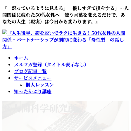
コ
ナ
『「怒っているように見える」「優しすぎて損をする」…人
ン
ビ
間関係に疲れた50代女性へ。使う言葉を変えるだけで、あ
テ
ゲ
なたの人生（現実）は今日から変わります。』
ン
ー
ツ
シ
へ
ョ
ス
ン
キ
に
ホーム
ッ
移
メルマガ登録（タイトル表示なし）
プ
動
ブログ記事一覧
サービスメニュー
個人レッスン
知ったかぶり講座
㈱人間科学研究所