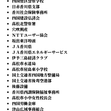
四国管区警察学校
日赤香川県支部
香川社会保険事務所
四国建設弘済会
高松北警察署
穴吹興産
ＮＴＴユーザー協会
坂出東洋埠頭
ＪＡ香川県
ＪＡ香川県エネルギーサービス
伊予三島経済クラブ
高松市水道局
高松市屋島東小学校
国土交通省四国地方整備局
国土交通省後弯空港部
後藤設備
香川県西讃保険福祉事務所
高松市小中女性校長会
四国労働金庫
津山広域事務組合