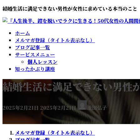
コ
ナ
結婚生活に満足できない男性が女性に求めている本当のこと
ン
ビ
テ
ゲ
ン
ー
ホーム
ツ
シ
メルマガ登録（タイトル表示なし）
へ
ョ
ブログ記事一覧
ス
ン
サービスメニュー
キ
に
個人レッスン
ッ
移
知ったかぶり講座
プ
動
結婚生活に満足できない男性
最
2025年2月21日
2025年2月21日
池田弘子
終
更
新
日
メルマガ登録（タイトル表示なし）
時
ブログ記事一覧